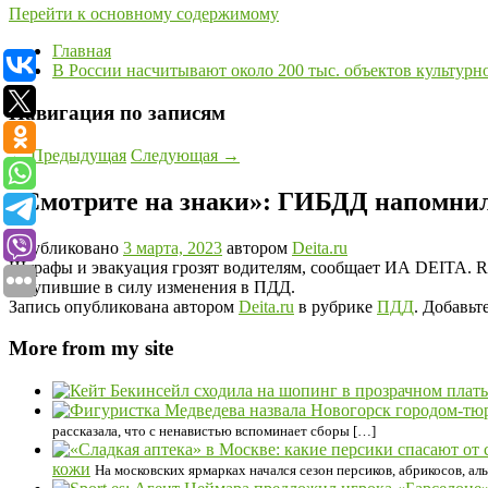
Перейти к основному содержимому
Главная
В России насчитывают около 200 тыс. объектов культурн
Навигация по записям
←
Предыдущая
Следующая
→
«Смотрите на знаки»: ГИБДД напомни
Опубликовано
3 марта, 2023
автором
Deita.ru
Штрафы и эвакуация грозят водителям, сообщает ИА DEITA. 
вступившие в силу изменения в ПДД.
Запись опубликована автором
Deita.ru
в рубрике
ПДД
. Добавьт
More from my site
рассказала, что с ненавистью вспоминает сборы […]
кожи
На московских ярмарках начался сезон персиков, абрикосов, ал