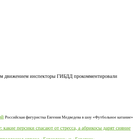
овым движением инспекторы ГИБДД прокомментировали
ой
Российская фигуристка Евгения Медведева в шоу «Футбольное катание»
: какие персики спасают от стресса, а абрикосы дарят сияние