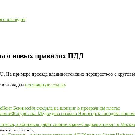
ого наследия
ла о новых правилах ПДД
RU. На примере проезда владивостокских перекрестков с круг
е в закладки
постоянную ссылку
.
Кейт Бекинсейл сходила на шопинг в прозрачном платье
Фигуристка Медведева назвала Новогорск городом-тюрьм
«Сладкая аптека» в Москве
ычи и сезонных ягод.