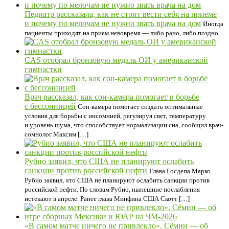
Педиатр рассказала, как не стоит вести себя на приеме
и почему по мелочам не нужно звать врача на дом
Иногда
пациенты приходят на прием невовремя — либо рано, либо поздно.
CAS отобрал бронзовую медаль ОИ у американской
гимнастки
Врач рассказал, как сон-камера помогает в борьбе
с бессонницей
Сон-камера помогает создать оптимальные
условия для борьбы с инсомнией, регулируя свет, температуру
и уровень шума, что способствует нормализации сна, сообщил врач-
сомнолог Максим […]
Рубио заявил, что США не планируют ослабить
санкции против российской нефти
Глава Госдепа Марко
Рубио заявил, что США не планируют ослабить санкции против
российской нефти. По словам Рубио, нынешние послабления
истекают в апреле. Ранее глава Минфина США Скотт […]
«В самом матче ничего не привлекло». Сёмин — об