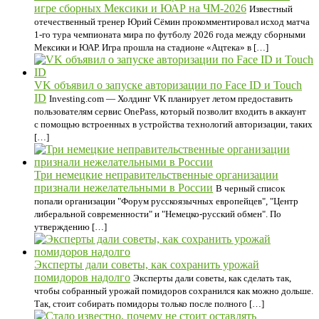
игре сборных Мексики и ЮАР на ЧМ-2026
Известный
отечественный тренер Юрий Сёмин прокомментировал исход матча
1-го тура чемпионата мира по футболу 2026 года между сборными
Мексики и ЮАР. Игра прошла на стадионе «Ацтека» в […]
VK объявил о запуске авторизации по Face ID и Touch
ID
Investing.com — Холдинг VK планирует летом предоставить
пользователям сервис OnePass, который позволит входить в аккаунт
с помощью встроенных в устройства технологий авторизации, таких
[…]
Три немецкие неправительственные организации
признали нежелательными в России
В черный список
попали организации "Форум русскоязычных европейцев", "Центр
либеральной современности" и "Немецко-русский обмен". По
утверждению […]
Эксперты дали советы, как сохранить урожай
помидоров надолго
Эксперты дали советы, как сделать так,
чтобы собранный урожай помидоров сохранился как можно дольше.
Так, стоит собирать помидоры только после полного […]