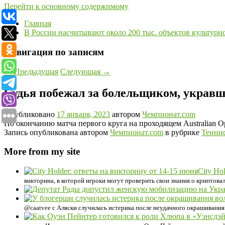
Перейти к основному содержимому
Главная
В России насчитывают около 200 тыс. объектов культурн
Навигация по записям
←
Предыдущая
Следующая
→
Судья побежал за болельщиком, укравш
Опубликовано
17 января, 2023
автором
Чемпионат.com
По окончанию матча первого круга на проходящем Australian 
Запись опубликована автором
Чемпионат.com
в рубрике
Тенни
More from my site
City Ho
викторина, в которой игроки могут проверить свои знания о криптов
@caatvee с Аляски случилась истерика после неудачного окрашивания 