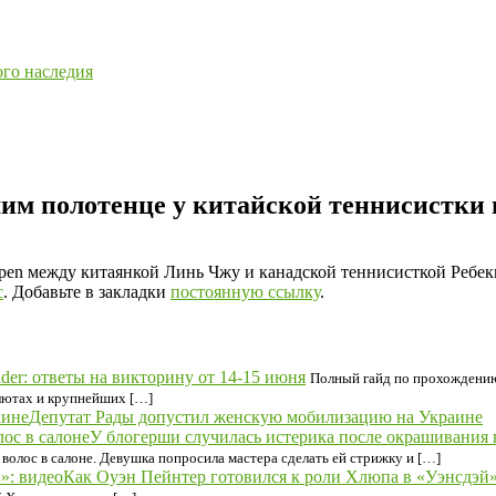
ого наследия
им полотенце у китайской теннисистки 
Open между китаянкой Линь Чжу и канадской теннисисткой Ребе
с
. Добавьте в закладки
постоянную ссылку
.
lder: ответы на викторину от 14-15 июня
Полный гайд по прохождению 
алютах и крупнейших […]
Депутат Рады допустил женскую мобилизацию на Украине
У блогерши случилась истерика после окрашивания 
волос в салоне. Девушка попросила мастера сделать ей стрижку и […]
Как Оуэн Пейнтер готовился к роли Хлюпа в «Уэнсдэй»