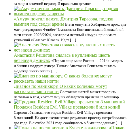
за лицом в зимний период. И правильно делают.
«Амур» почтил память Дмитрия Тарасова, подняв
вымпел под своды арены
В эти минуты в Хабаровске проходит
матч регулярного Фонбет Чемпионата Континентальной хоккейной
лиги сезона-2023/2024, в котором местный «Амур» принимает
уфимский «Салават Юлаев». Идёт […]
Анастасия Решетова снялась в купленных шесть
лет назад джинсах
«Первая вице-мисс Россия — 2014», модель
и бывшая подруга рэпера Тимати Анастасия Решетова снялась
в одежде шестилетней […]
Диагноз по маникюру. О каких болезнях могут
рассказать наши ногти
Состояние ногтей может говорить
не только о том, хватает ли у их обладателя времени на маникюр.
Продажи Resident Evil Village превысили 8 млн копий
Capcom объявила, что тираж Resident Evil Village превысил
8 млн копий. На достижение этого результата проекту потребовалось
два года. В октябре 2021 года сообщалось о 5 млн проданных […]
Пожар