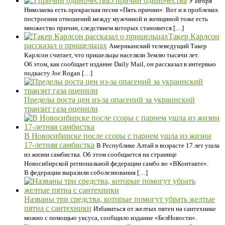
5 причин одиночества
У Игоря
Николаева есть прекрасная песня «Пять причин». Вот и в проблемах
построения отношений между мужчиной и женщиной тоже есть
множество причин, следствием которых становится […]
Такер Карлсон
рассказал о пришельцах
Американский телеведущий Такер
Карлсон считает, что пришельцы населяли Землю тысячи лет.
Об этом, как сообщает издание Daily Mail, он рассказал в интервью
подкасту Joe Rogan […]
Пределы роста цен из-за опасений за украинский
транзит газа оценили
В Новосибирске после ссоры с парнем ушла из жизни
17-летняя самбистка
В Республике Алтай в возрасте 17 лет ушла
из жизни самбистка. Об этом сообщается на странице
Новосибирской региональной федерации самбо во «ВКонтакте».
В федерации выразили соболезнования […]
Названы три средства, которые помогут убрать желтые
пятна с сантехники
Избавиться от желтых пятен на сантехнике
можно с помощью уксуса, сообщило издание «БелНовости».