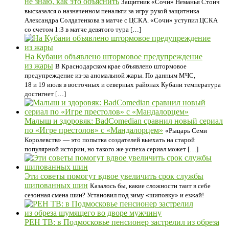
не знаю, как это объяснить
Защитник «Сочи» Неманья Стоич
высказался о назначенном пенальти за игру рукой защитника
Александра Солдатенкова в матче с ЦСКА. «Сочи» уступил ЦСКА
со счетом 1:3 в матче девятого тура […]
На Кубани объявлено штормовое предупреждение
из жары
В Краснодарском крае объявлено штормовое
предупреждение из-за аномальной жары. По данным МЧС,
18 и 19 июля в восточных и северных районах Кубани температура
достигнет […]
Малыш и здоровяк: BadComedian сравнил новый сериал
по «Игре престолов» с «Мандалорцем»
«Рыцарь Семи
Королевств» — это попытка создателей выехать на старой
популярной истории, но такого же успеха сериал может […]
Эти советы помогут вдвое увеличить срок службы
шипованных шин
Казалось бы, какие сложности таит в себе
сезонная смена шин? Установил под зиму «шиповку» и езжай!
РЕН ТВ: в Подмосковье пенсионер застрелил из обреза