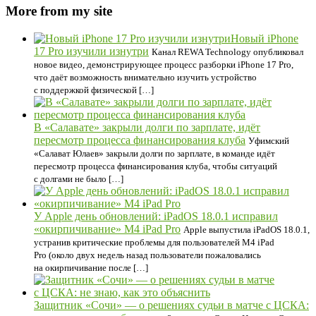
More from my site
Новый iPhone
17 Pro изучили изнутри
Канал REWA Technology опубликовал
новое видео, демонстрирующее процесс разборки iPhone 17 Pro,
что даёт возможность внимательно изучить устройство
с поддержкой физической […]
В «Салавате» закрыли долги по зарплате, идёт
пересмотр процесса финансирования клуба
Уфимский
«Салават Юлаев» закрыли долги по зарплате, в команде идёт
пересмотр процесса финансирования клуба, чтобы ситуаций
с долгами не было […]
У Apple день обновлений: iPadOS 18.0.1 исправил
«окирпичивание» M4 iPad Pro
Apple выпустила iPadOS 18.0.1,
устранив критические проблемы для пользователей M4 iPad
Pro (около двух недель назад пользователи пожаловались
на окирпичивание после […]
Защитник «Сочи» — о решениях судьи в матче с ЦСКА: