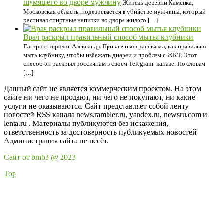
шумящего во дворе мужчину
Житель деревни Каменка,
Московская область, подозревается в убийстве мужчины, который
распивал спиртные напитки во дворе жилого […]
Врач раскрыл правильный способ мытья клубники
Гастроэнтеролог Александр Приказчиков рассказал, как правильно
мыть клубнику, чтобы избежать диареи и проблем с ЖКТ. Этот
способ он раскрыл россиянам в своем Telegram -канале. По словам
[…]
Данный сайт не является коммерческим проектом. На этом
сайте ни чего не продают, ни чего не покупают, ни какие
услуги не оказываются. Сайт представляет собой ленту
новостей RSS канала news.rambler.ru, yandex.ru, newsru.com и
lenta.ru . Материалы публикуются без искажения,
ответственность за достоверность публикуемых новостей
Администрация сайта не несёт.
Сайт от bmb3 @ 2023
Top