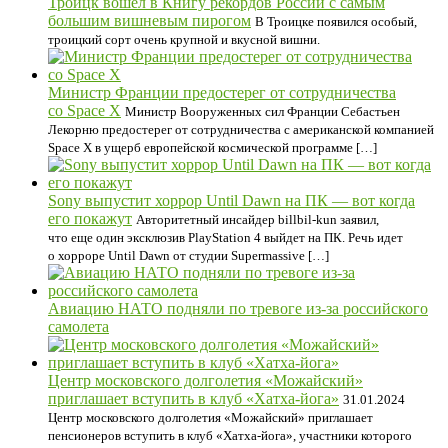
Троицк вошел в Книгу рекордов России с самым
большим вишневым пирогом
В Троицке появился особый,
троицкий сорт очень крупной и вкусной вишни.
Министр Франции предостерег от сотрудничества
со Space X
Министр Вооруженных сил Франции Себастьен
Лекорню предостерег от сотрудничества с американской компанией
Space X в ущерб европейской космической программе […]
Sony выпустит хоррор Until Dawn на ПК — вот когда
его покажут
Авторитетный инсайдер billbil-kun заявил,
что еще один эксклюзив PlayStation 4 выйдет на ПК. Речь идет
о хорроре Until Dawn от студии Supermassive […]
Авиацию НАТО подняли по тревоге из-за российского
самолета
Центр московского долголетия «Можайский»
приглашает вступить в клуб «Хатха-йога»
31.01.2024
Центр московского долголетия «Можайский» приглашает
пенсионеров вступить в клуб «Хатха-йога», участники которого