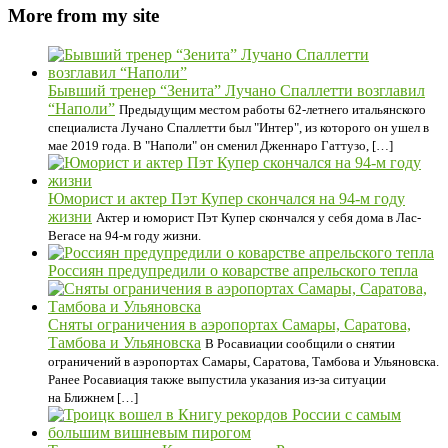
More from my site
Бывший тренер “Зенита” Лучано Спаллетти возглавил
“Наполи”
Предыдущим местом работы 62-летнего итальянского
специалиста Лучано Спаллетти был "Интер", из которого он ушел в
мае 2019 года. В "Наполи" он сменил Дженнаро Гаттузо, […]
Юморист и актер Пэт Купер скончался на 94-м году
жизни
Актер и юморист Пэт Купер скончался у себя дома в Лас-
Вегасе на 94-м году жизни.
Россиян предупредили о коварстве апрельского тепла
Сняты ограничения в аэропортах Самары, Саратова,
Тамбова и Ульяновска
В Росавиации сообщили о снятии
ограничений в аэропортах Самары, Саратова, Тамбова и Ульяновска.
Ранее Росавиация также выпустила указания из-за ситуации
на Ближнем […]