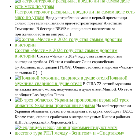
Гастроэнтеролог раскрыла, вредно ли на самом деле есть
мясо по утрам
Вред употребления мяса в первый прием пищи
сильно преувеличен, заявила врач-гастроэнтеролог Анастасия
Тимощенко. В беседе с NEWS.ru специалист посоветовала
при желании есть на завтрак […]
Состав «Челси» в 2024 году стал самым дорогим
в истории
Состав «Челси» в 2024 году стал самым дорогим
в истории футбола. Об этом сообщает Союз европейских
футбольных ассоциаций (УЕФА). Общая стоимость игроков «Челси»
составила € […]
Пожилой
мужчина сварился в душе отеля
В США 72-летний мужчина
не выжил после ожогов, полученных в душе отеля Marriott. Об этом
сообщает Los Angeles Times.
В трех
областях Украины произошли взрывы
На всей территории
Украины объявлена тревога о нападении с воздуха, сообщает ТАСС.
Кроме того, сирены сработали в контролируемых Киевом районах
ДНР, Запорожской и Херсонской […]