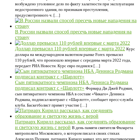
возбуждено уголовное дело по факту халатности при эксплуатации
недостроенного здания, по признакам преступления,
предусмотренного ч. […]
В России назвали способ пресечь новые нападения на
страну
Доллар превысил 110 рублей впервые с марта 2022
Курс
доллара на международном валютном рынке Forex превысил
110 рублей, что произошло впервые с середины марта 2022 года,
передает РИА Новости. Курс евро поднялся […]
Сын пятикратного чемпиона НБА Денниса Родмана
подписал контракт с «Шарлотт»
Форвард Ди Джей Родман,
сын пятикратного чемпиона НБА в составе «Чикаго» Денниса
Родмана, подписал контракт с «Шарлотт», сообщает пресс‑служба
клуба. Баскетболист примет участие […]
Патриарх Кирилл рассказал, как соединять образование
и светскую жизнь с верой
В день памяти святителя Филарета
митрополита Московского, о котором писал в своих стихах
Александр Пушкин, патриарх Кирилл заявил, что нет противоречия