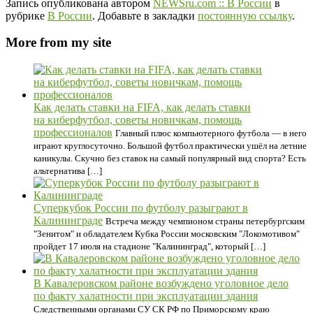
Запись опубликована автором
NEWSru.com :: В России
в
рубрике
В России
. Добавьте в закладки
постоянную ссылку
.
More from my site
Как делать ставки на FIFA, как делать ставки
на киберфутбол, советы новичкам, помощь
профессионалов
Главный плюс компьютерного футбола — в него
играют круглосуточно. Большой футбол практически ушёл на летние
каникулы. Скучно без ставок на самый популярный вид спорта? Есть
альтернатива […]
Суперкубок России по футболу разыграют в
Калининграде
Встреча между чемпионом страны петербургским
"Зенитом" и обладателем Кубка России московским "Локомотивом"
пройдет 17 июля на стадионе "Калининград", который […]
В Кавалеровском районе возбуждено уголовное дело
по факту халатности при эксплуатации здания
Следственными органами СУ СК РФ по Приморскому краю