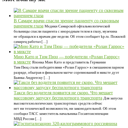
В Самаре врачи спасли зрение пациенту со сквозным
ранением глаза
Медики Самарской офтальмологической
больницы спасли пациента с инородным телом в глазу, мужчина
не обращался к врачам две недели. Об этом сообщает kp.ru. Пожилой
самарец работал […]
Мию Като и Тим Пюц — победители «Ролан Гаррос»
в миксте
Японка Мию Като и представитель Германии
Тим Пюц стали победителями «Ролан Гаррос» в смешанном парном
разряде, обыграв в финальном матче соревнований в миксте дуэт
Бьянка Андрееску […]
Такси без водителя появится не скоро. Что мешает
массовому запуску беспилотного транспорта
Для запуска
высокотехнологических транспортных средств сейчас
нет ни технической возможности, ни законодательной. Об этом
сообщил ТАСС заместитель начальника Госавтоиснпекции
МВД России […]