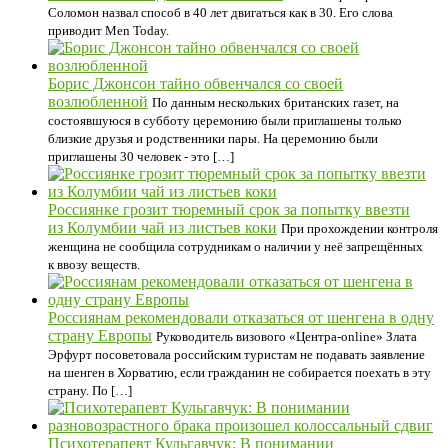
Соломон назвал способ в 40 лет двигаться как в 30. Его слова
приводит Men Today.
Борис Джонсон тайно обвенчался со своей
возлюбленной
По данным нескольких британских газет, на
состоявшуюся в субботу церемонию были приглашены только
близкие друзья и родственники пары. На церемонию были
приглашены 30 человек - это […]
Россиянке грозит тюремный срок за попытку ввезти
из Колумбии чай из листьев коки
При прохождении контроля
женщина не сообщила сотрудникам о наличии у неё запрещённых
к ввозу веществ.
Россиянам рекомендовали отказаться от шенгена в одну
страну Европы
Руководитель визового «Центра-online» Злата
Эрфурт посоветовала российским туристам не подавать заявление
на шенген в Хорватию, если гражданин не собирается поехать в эту
страну. По […]
Психотерапевт Кульгавчук: В понимании