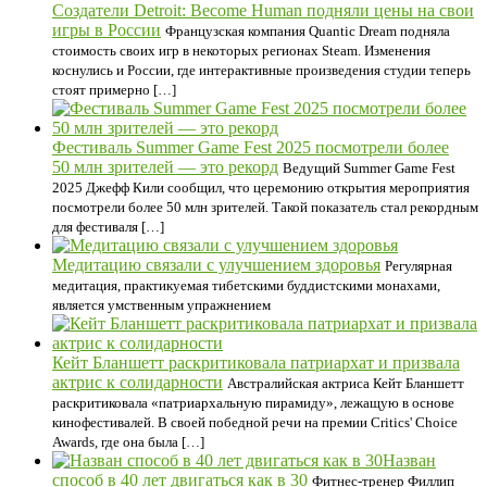
Создатели Detroit: Become Human подняли цены на свои
игры в России
Французская компания Quantic Dream подняла
стоимость своих игр в некоторых регионах Steam. Изменения
коснулись и России, где интерактивные произведения студии теперь
стоят примерно […]
Фестиваль Summer Game Fest 2025 посмотрели более
50 млн зрителей — это рекорд
Ведущий Summer Game Fest
2025 Джефф Кили сообщил, что церемонию открытия мероприятия
посмотрели более 50 млн зрителей. Такой показатель стал рекордным
для фестиваля […]
Медитацию связали с улучшением здоровья
Регулярная
медитация, практикуемая тибетскими буддистскими монахами,
является умственным упражнением
Кейт Бланшетт раскритиковала патриархат и призвала
актрис к солидарности
Австралийская актриса Кейт Бланшетт
раскритиковала «патриархальную пирамиду», лежащую в основе
кинофестивалей. В своей победной речи на премии Critics' Choice
Awards, где она была […]
Назван
способ в 40 лет двигаться как в 30
Фитнес-тренер Филлип