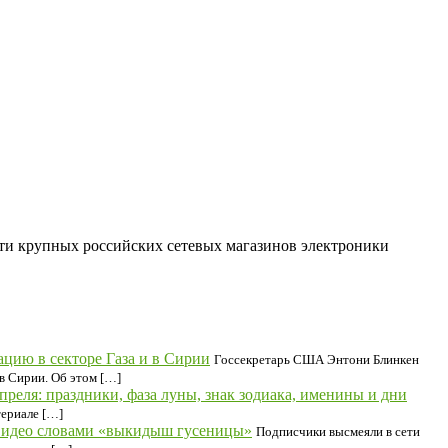
 сети крупных российских сетевых магазинов электроники
цию в секторе Газа и в Сирии
Госсекретарь США Энтони Блинкен
в Сирии. Об этом […]
преля: праздники, фаза луны, знак зодиака, именины и дни
териале […]
 видео словами «выкидыш гусеницы»
Подписчики высмеяли в сети