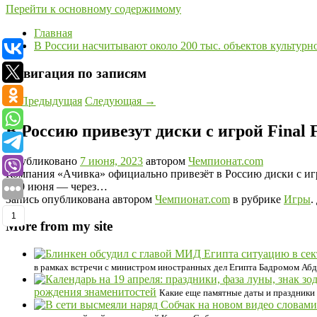
Перейти к основному содержимому
Главная
В России насчитывают около 200 тыс. объектов культурн
Навигация по записям
←
Предыдущая
Следующая
→
В Россию привезут диски с игрой Final F
Опубликовано
7 июня, 2023
автором
Чемпионат.com
Компания «Ачивка» официально привезёт в Россию диски с игрой
с 30 июня — через…
Запись опубликована автором
Чемпионат.com
в рубрике
Игры
.
1
More from my site
в рамках встречи с министром иностранных дел Египта Бадромом Абде
рождения знаменитостей
Какие еще памятные даты и праздники п