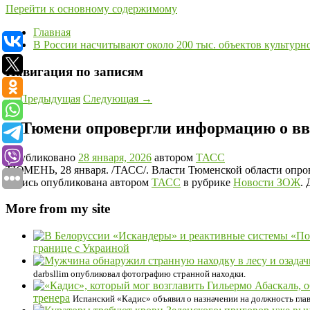
Перейти к основному содержимому
Главная
В России насчитывают около 200 тыс. объектов культурн
Навигация по записям
←
Предыдущая
Следующая
→
В Тюмени опровергли информацию о вв
Опубликовано
28 января, 2026
автором
ТАСС
ТЮМЕНЬ, 28 января. /ТАСС/. Власти Тюменской области опров
Запись опубликована автором
ТАСС
в рубрике
Новости ЗОЖ
.
More from my site
границе с Украиной
darbsllim опубликовал фотографию странной находки.
тренера
Испанский «Кадис» объявил о назначении на должность гла