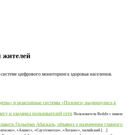
я жителей
системе цифрового мониторинга здоровья населения.
деры» и реактивные системы «Полонез» выдвинулись к
су и озадачил пользователей сети
Пользователь Reddit с ником
главить Гильермо Абаскаль, объявил о назначении главного
аленсию», «Алавес», «Саутгемптон», «Леганес», чилийский […]