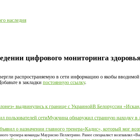
ого наследия
едении цифрового мониторинга здоровь
ергли распространяемую в сети информацию о якобы вводимой 
 Добавьте в закладки
постоянную ссылку
.
В Белоруссии «Искан
Мужчина обнаружил странную находку в ле
«Кадис», который мог воз
вного тренера команды Маурисио Пеллегрино. Ранее специалист возглавлял «В