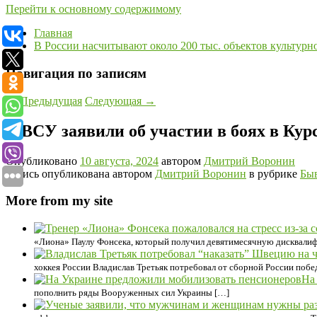
Перейти к основному содержимому
Главная
В России насчитывают около 200 тыс. объектов культурн
Навигация по записям
←
Предыдущая
Следующая
→
В ВСУ заявили об участии в боях в Ку
Опубликовано
10 августа, 2024
автором
Дмитрий Воронин
Запись опубликована автором
Дмитрий Воронин
в рубрике
Бы
More from my site
«Лиона» Паулу Фонсека, который получил девятимесячную дисквалифи
хоккея России Владислав Третьяк потребовал от сборной России побе
На
пополнить ряды Вооруженных сил Украины […]