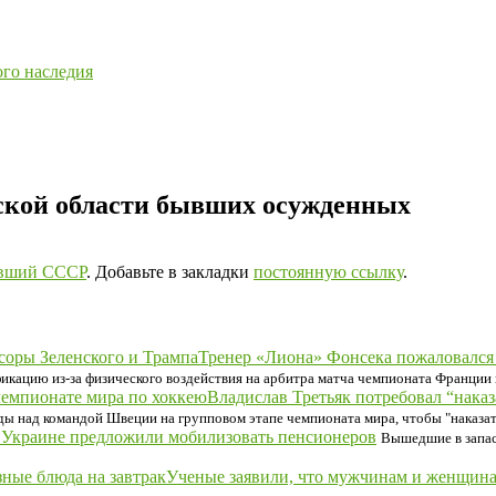
ого наследия
рской области бывших осужденных
вший СССР
. Добавьте в закладки
постоянную ссылку
.
Тренер «Лиона» Фонсека пожаловался н
кацию из-за физического воздействия на арбитра матча чемпионата Франции 
Владислав Третьяк потребовал “нака
ды над командой Швеции на групповом этапе чемпионата мира, чтобы "наказат
 Украине предложили мобилизовать пенсионеров
Вышедшие в запас
Ученые заявили, что мужчинам и женщина