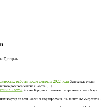
ки
а Гретцки.
ожностях работы после февраля 2022 года
Основатель студии
сийского ролевого экшена «Смута» […]
ссии в «лето»
Ксения Бородина отказывается принимать российскую
ных квартир по всей России за год выросла на 7%, пишет «Коммерсантъ».