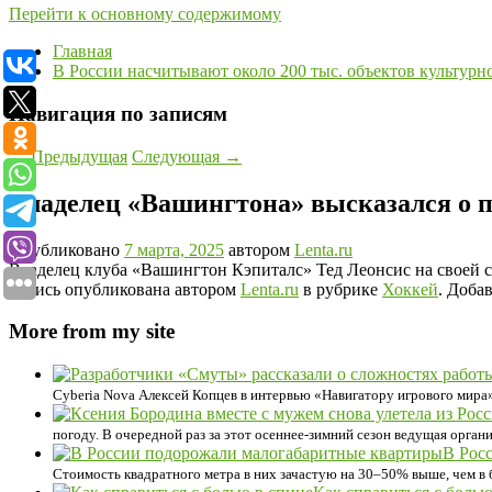
Перейти к основному содержимому
Главная
В России насчитывают около 200 тыс. объектов культурн
Навигация по записям
←
Предыдущая
Следующая
→
Владелец «Вашингтона» высказался о 
Опубликовано
7 марта, 2025
автором
Lenta.ru
Владелец клуба «Вашингтон Кэпиталс» Тед Леонсис на своей с
Запись опубликована автором
Lenta.ru
в рубрике
Хоккей
. Доба
More from my site
Cyberia Nova Алексей Копцев в интервью «Навигатору игрового мира»
погоду. В очередной раз за этот осеннее-зимний сезон ведущая органи
В Рос
Стоимость квадратного метра в них зачастую на 30–50% выше, чем в