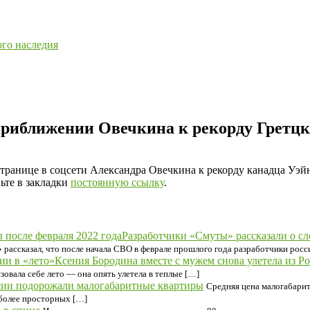
ого наследия
приближении Овечкина к рекорду Гретц
транице в соцсети Александра Овечкина к рекорду канадца Уэйн
вьте в закладки
постоянную ссылку
.
Разработчики «Смуты» рассказали о сл
 рассказал, что после начала СВО в феврале прошлого года разработчики рос
Ксения Бородина вместе с мужем снова улетела из Ро
зовала себе лето — она опять улетела в теплые […]
сии подорожали малогабаритные квартиры
Средняя цена малогабарит
 более просторных […]