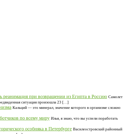
ь реанимация при возвращении из Египта в Россию
Самолет
предвиденная ситуация произошла 23 […]
низма
Кальций — это минерал, значение которого в организме сложно
аботчиков по всему миру
Илья, я знаю, что вы успели поработать
торического особняка в Петербурге
Василеостровский районный