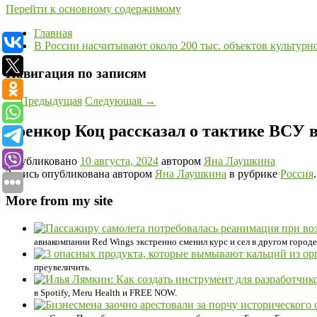
Перейти к основному содержимому
Главная
В России насчитывают около 200 тыс. объектов культурн
Навигация по записям
←
Предыдущая
Следующая
→
Военкор Коц рассказал о тактике ВСУ 
Опубликовано
10 августа, 2024
автором
Яна Лаушкина
Запись опубликована автором
Яна Лаушкина
в рубрике
Россия
More from my site
авиакомпании Red Wings экстренно сменил курс и сел в другом город
преувеличить.
в Spotify, Meru Health и FREE NOW.