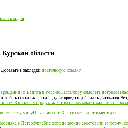
ого наследия
в Курской области
. Добавьте в закладки
постоянную ссылку
.
Пассажиру самолета потребовалас
е из-за больного пассажира на борту, которому потребовалась реанимация. Не
3 опасных продукта, которые вымывают кальций из орга
Илья Лямкин: Как создать инструмент для разр
Бизнесмена заочно арестовали за порчу ис