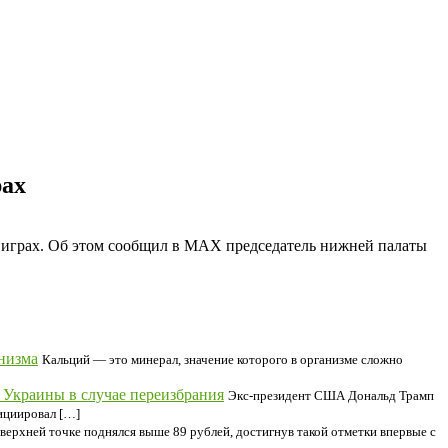
рах
 играх. Об этом сообщил в MAX председатель нижней палаты
низма
Кальций — это минерал, значение которого в организме сложно
Украины в случае переизбрания
Экс-президент США Дональд Трамп
нициировал […]
 верхней точке поднялся выше 89 рублей, достигнув такой отметки впервые с