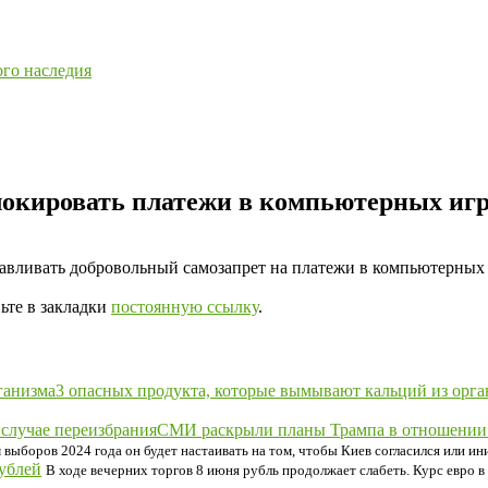
ого наследия
блокировать платежи в компьютерных иг
авливать добровольный самозапрет на платежи в компьютерных
вьте в закладки
постоянную ссылку
.
3 опасных продукта, которые вымывают кальций из орга
СМИ раскрыли планы Трампа в отношении 
м выборов 2024 года он будет настаивать на том, чтобы Киев согласился или и
рублей
В ходе вечерних торгов 8 июня рубль продолжает слабеть. Курс евро в