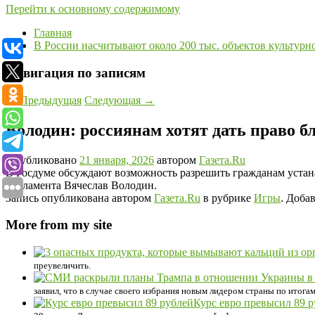
Перейти к основному содержимому
Главная
В России насчитывают около 200 тыс. объектов культурн
Навигация по записям
←
Предыдущая
Следующая
→
Володин: россиянам хотят дать право 
Опубликовано
21 января, 2026
автором
Газета.Ru
В Госдуме обсуждают возможность разрешить гражданам устан
парламента Вячеслав Володин.
Запись опубликована автором
Газета.Ru
в рубрике
Игры
. Доба
More from my site
преувеличить.
заявил, что в случае своего избрания новым лидером страны по итога
Курс евро превысил 89 