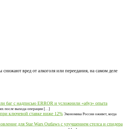
 снижают вред от алкоголя или переедания, на самом деле
вили баг с надписью ERROR и усложнили «абуз» опыта
ших после выхода операции […]
 при ключевой ставке ниже 12%
Экономика России оживет, когда
овление для Star Wars Outlaws с улучшением стелса и спидера