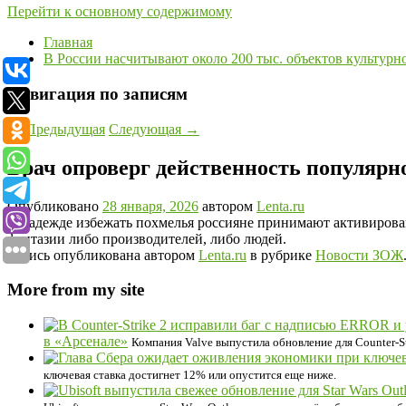
Перейти к основному содержимому
Главная
В России насчитывают около 200 тыс. объектов культурн
Навигация по записям
←
Предыдущая
Следующая
→
Врач опроверг действенность популярн
Опубликовано
28 января, 2026
автором
Lenta.ru
В надежде избежать похмелья россияне принимают активирован
фантазии либо производителей, либо людей.
Запись опубликована автором
Lenta.ru
в рубрике
Новости ЗОЖ
More from my site
в «Арсенале»
Компания Valve выпустила обновление для Counter-S
ключевая ставка достигнет 12% или опустится еще ниже.