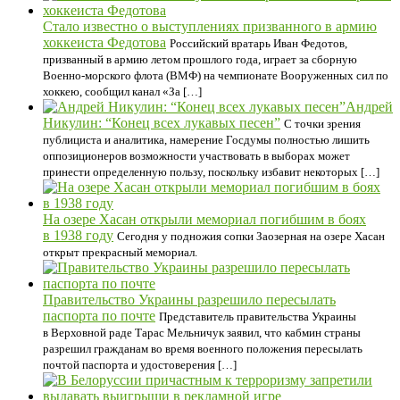
Стало известно о выступлениях призванного в армию
хоккеиста Федотова
Российский вратарь Иван Федотов,
призванный в армию летом прошлого года, играет за сборную
Военно‑морского флота (ВМФ) на чемпионате Вооруженных сил по
хоккею, сообщил канал «За […]
Андрей
Никулин: “Конец всех лукавых песен”
С точки зрения
публициста и аналитика, намерение Госдумы полностью лишить
оппозиционеров возможности участвовать в выборах может
принести определенную пользу, поскольку избавит некоторых […]
На озере Хасан открыли мемориал погибшим в боях
в 1938 году
Сегодня у подножия сопки Заозерная на озере Хасан
открыт прекрасный мемориал.
Правительство Украины разрешило пересылать
паспорта по почте
Представитель правительства Украины
в Верховной раде Тарас Мельничук заявил, что кабмин страны
разрешил гражданам во время военного положения пересылать
почтой паспорта и удостоверения […]