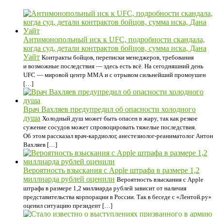
Антимонопольный иск к UFC, подробности скандала,
когда суд, детали контрактов бойцов, сумма иска, Дана
Уайт
Контракты бойцов, переписки менеджеров, требования
и возможные последствия — здесь есть всё. На сегодняшний день
UFC — мировой центр ММА и с отрывом сильнейший промоушен
[…]
Врач Вахляев предупредил об опасности холодного
душа
Холодный душ может быть опасен в жару, так как резкое
сужение сосудов может спровоцировать тяжелые последствия.
Об этом рассказал врач-кардиолог, анестезиолог-реаниматолог Антон
Вахляев […]
Вероятность взыскания с Apple штрафа в размере 1,2
миллиарда рублей оценили
Вероятность взыскания с Apple
штрафа в размере 1,2 миллиарда рублей зависит от наличия
представительства корпорации в России. Так в беседе с «Лентой.ру»
оценил ситуацию президент […]