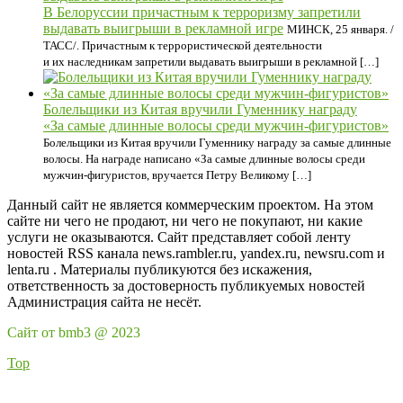
В Белоруссии причастным к терроризму запретили
выдавать выигрыши в рекламной игре
МИНСК, 25 января. /
ТАСС/. Причастным к террористической деятельности
и их наследникам запретили выдавать выигрыши в рекламной […]
Болельщики из Китая вручили Гуменнику награду
«За самые длинные волосы среди мужчин-фигуристов»
Болельщики из Китая вручили Гуменнику награду за самые длинные
волосы. На награде написано «За самые длинные волосы среди
мужчин-фигуристов, вручается Петру Великому […]
Данный сайт не является коммерческим проектом. На этом
сайте ни чего не продают, ни чего не покупают, ни какие
услуги не оказываются. Сайт представляет собой ленту
новостей RSS канала news.rambler.ru, yandex.ru, newsru.com и
lenta.ru . Материалы публикуются без искажения,
ответственность за достоверность публикуемых новостей
Администрация сайта не несёт.
Сайт от bmb3 @ 2023
Top