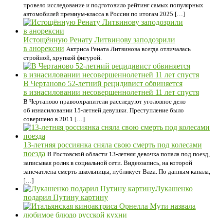
провело исследование и подготовило рейтинг самых популярных
автомобилей премиум-класса в России по итогам 2025 […]
Истощённую Ренату Литвинову заподозрили
в анорексии
Актриса Рената Литвинова всегда отличалась
стройной, хрупкой фигурой.
В Чертаново 52-летний рецидивист обвиняется
в изнасиловании несовершеннолетней 11 лет спустя
В Чертаново правоохранители расследуют уголовное дело
об изнасиловании 15-летней девушки. Преступление было
совершено в 2011 […]
13-летняя россиянка сняла свою смерть под колесами
поезда
В Ростовской области 13-летняя девочка попала под поезд,
записывая ролик в социальной сети. Видеозапись, на которой
запечатлена смерть школьницы, публикует Baza. По данным канала,
[…]
Лукашенко
подарил Путину картину