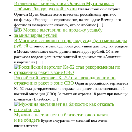
Итальянская киноактриса Орнелла Мути назвала
любимое блюдо русской кухни
Итальянская киноактриса
Орнелла Мути, больше всего известная российскому зрителю
по фильму «Укрощение строптивого», на площадке Всемирного
фестиваля молодежи призналась, что ее любимое […]
В Москве выставили на продажу усадьбу за миллиарды
рублей
Стоимость самой дорогой доступной для покупки усадьбы
в Москве составляет около девяти миллиардов рублей. Об этом
рассказал владелец агентства элитной недвижимости «Ашихмин
и партнеры» […]
Российский вертолет Ка-52 стал рекордсменом по
отражению ракет в зоне СВО
Один из российских вертолетов
Ка-52 стал рекордсменом по отражению ракет в зоне специальной
военной операции (СВО). За вылет он отразил 18 ракет при помощи
комплекса «Витебск». […]
Мужчина настаивает на близости: как отказать
и не обидеть
Будьте аккуратны — сильный пол очень
впечатлителен.