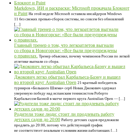
Markdown, ИИ и раскраски: Microsoft прокачала Блокнот
и Paint
На этой неделе Microsoft оставила инсайдеров Windows
11 без свежих превью-сборок системы, но совсем без обновлений
[…]
Главный тренер о том, что легкоатлетов выгнали
со сбора в Новогорске: «Все были предупреждены
о правилах.
Тренер объяснил, почему чемпионов России по легкой
атлетике выгнали со сбора.
Джокович легко обыграл Карбальеса-Баэну и вышел
во второй круг Australian Open
21-кратный победитель
турниров «Большого Шлема» серб Новак Джокович одержал
уверенную победу над испанским теннисистом Роберто
Карбальесом-Баэной в матче первого круга Australian Open — […]
Родители тоже люди: стоит ли продлевать работу
детских садов до 20:00
Работу детских садов предложили
продлить до 20:00, потому что действующий график
не соответствует реальным условиям жизни работающих […]