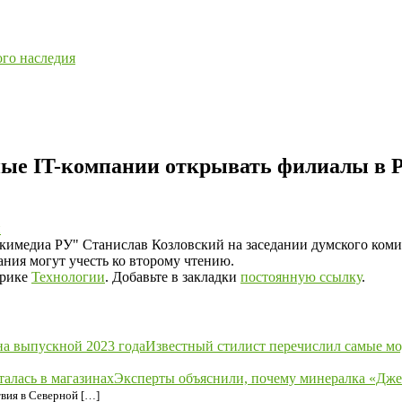
ого наследия
ые IT-компании открывать филиалы в Р
и
имедиа РУ" Станислав Козловский на заседании думского коми
ания могут учесть ко второму чтению.
брике
Технологии
. Добавьте в закладки
постоянную ссылку
.
Известный стилист перечислил самые мо
Эксперты объяснили, почему минералка «Джер
твия в Северной […]