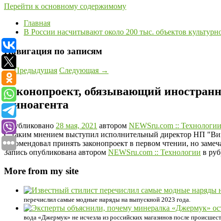
Перейти к основному содержимому
Главная
В России насчитывают около 200 тыс. объектов культурн
Навигация по записям
←
Предыдущая
Следующая
→
Законопроект, обязывающий иностранн
в иноагента
Опубликовано
28 мая, 2021
автором
NEWSru.com :: Технологи
С таким мнением выступил исполнительный директор НП "Вик
рекомендовал принять законопроект в первом чтении, но замеч
Запись опубликована автором
NEWSru.com :: Технологии
в ру
More from my site
перечислил самые модные наряды на выпускной 2023 года.
вода «Джермук» не исчезла из российских магазинов после происшес