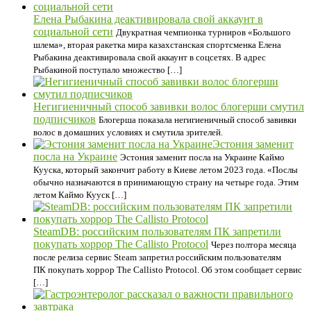
Елена Рыбакина деактивировала свой аккаунт в
социальной сети
Двукратная чемпионка турниров «Большого
шлема», вторая ракетка мира казахстанская спортсменка Елена
Рыбакина деактивировала свой аккаунт в соцсетях. В адрес
Рыбакиной поступало множество […]
Негигиеничный способ завивки волос блогерши смутил
подписчиков
Блогерша показала негигиеничный способ завивки
волос в домашних условиях и смутила зрителей.
Эстония заменит
посла на Украине
Эстония заменит посла на Украине Каймо
Кууска, который закончит работу в Киеве летом 2023 года. «Послы
обычно назначаются в принимающую страну на четыре года. Этим
летом Каймо Кууск […]
SteamDB: российским пользователям ПК запретили
покупать хоррор The Callisto Protocol
Через полтора месяца
после релиза сервис Steam запретил российским пользователям
ПК покупать хоррор The Callisto Protocol. Об этом сообщает сервис
[…]