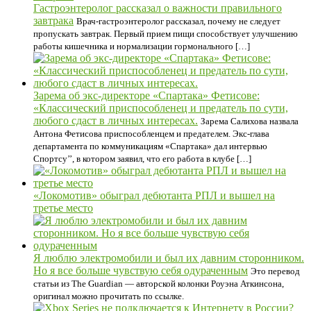
Гастроэнтеролог рассказал о важности правильного
завтрака
Врач-гастроэнтеролог рассказал, почему не следует
пропускать завтрак. Первый прием пищи способствует улучшению
работы кишечника и нормализации гормонального […]
Зарема об экс-директоре «Спартака» Фетисове:
«Классический приспособленец и предатель по сути,
любого сдаст в личных интересах.
Зарема Салихова назвала
Антона Фетисова приспособленцем и предателем. Экс-глава
департамента по коммуникациям «Спартака» дал интервью
Спортсу’’, в котором заявил, что его работа в клубе […]
«Локомотив» обыграл дебютанта РПЛ и вышел на
третье место
Я люблю электромобили и был их давним сторонником.
Но я все больше чувствую себя одураченным
Это перевод
статьи из The Guardian — авторской колонки Роуэна Аткинсона,
оригинал можно прочитать по ссылке.