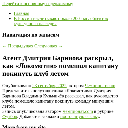
Перейти к основному содержимому
Главная
В России насчитывают около 200 тыс. объектов
культурного наследия
Навигация по записям
←
Предыдущая
Следующая
→
Агент Дмитрия Баринова раскрыл,
как «Локомотив» помешал капитану
покинуть клуб летом
Опубликовано
23 сентября, 2025
автором
Чемпионат.com
Представитель полузащитника «Локомотива» Дмитрия
Баринова Владимир Кузьмичёв рассказал, как руководство
клуба помешало капитану покинуть команду минувшим
летом.
Запись опубликована автором
Чемпионат.com
в рубрике
Футбол
. Добавьте в закладки
постоянную ссылку
.
More from my site