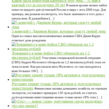
Какой была новостная картина в этот день – 31 мая в
каждый год за последние 20 лет
В нашем архиве можно найти
новости каждого дня путинской России и мира с лета 2000 года. Для
примера, мы решили посмотреть, что было значимого в этот день с
начала века. В дальнейшем […]
5 комедий с Джимом Керри, которые спасут любой день
Один из самых высокооплачиваемых комиков США Джим Керри
отмечает день рождения.
Лежавшего в коме бойца СВО обокрали на 1,2
миллиона рублей
Участника специальной военной операции
(СВО) Андрея Мозгового обокрали на 1,2 миллиона рублей, пока он
лежал в коме. Как рассказала мать Мозгового, ее сын находился в
коме большее 100 […]
Россияне хранят только 18% активов в долгосрочных
инвестициях
Финансовые активы домашних хозяйств, по оценкам
экспертов, составляют примерно 120 трлн рублей, но считать
долгосрочными инвестициями можно только менее 18% этих […]