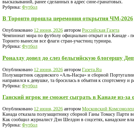
высказываний, ранее сделанных в адрес сине-гранатовых.
Рубрика:
Футбол
В Торонто прошла церемония открытия ЧМ-2026
Опубликовано
12 июня, 2026
автором
Российская Газета
Чемпионат мира по футболу официально открыт и в Канаде - пе
Торонто вынесли все флаги стран-участниц турнира.
Рубрика:
Футбол
Роналду довел до слез бельгийскую блогершу Деп
Опубликовано
12 июня, 2026
автором
Газета.Ru
Полузащитник саудовского «Аль-Насра» и сборной Португалии
направился к девушке, та бросилась в объятия к спортсмену и р
Рубрика:
Футбол
Ганский игрок не сможет сыграть в Канаде из-за
Опубликовано
12 июня, 2026
автором
Московский Комсомолец
Канада отказала полузащитнику сборной Ганы Томасу Парти в
Как сообщил журналист Дэн Шелдон в соцсетях, канадские вла
Рубрика:
Футбол