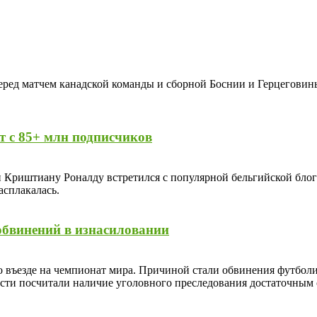
ред матчем канадской команды и сборной Боснии и Герцеговины 
т с 85+ млн подписчиков
 Криштиану Роналду встретился с популярной бельгийской блог
асплакалась.
 обвинений в изнасиловании
о въезде на чемпионат мира. Причиной стали обвинения футболи
сти посчитали наличие уголовного преследования достаточным 