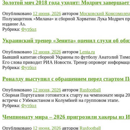
Золотой мяч 2018 года уходит: Модрич завершает
Опубликовано
12 июня, 2026
автором
Московский Комсомолец
Полузащитник «Милана» и сборной Хорватии Лука Модрич приня
издание As.
Рубрика:
Футбол
Украинский тренер «Зенита» оценил слухи об обя
Опубликовано
12 июня, 2026
автором
Lenta.ru
Бывший капитан сборной Украины по футболу Анатолий Тимощу
Его слова приводит РИА Новости. Тренер опроверг информаци
Рубрика:
Футбол
Роналду выступил с обращением перед стартом 
Опубликовано
12 июня, 2026
автором
Rusfootball
Сборная Португалии готовится к старту на чемпионате мира 2
встречи с Узбекистаном и Колумбией на групповом этапе.
Рубрика:
Футбол
Чемпионату мира – 2026 пригрозили хакеры из 
Опубликовано
12 июня, 2026
автором
Rusfootball