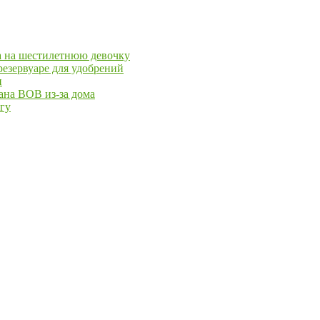
ра на шестилетнюю девочку
езервуаре для удобрений
и
ана ВОВ из-за дома
йгу