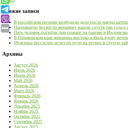
« Июл
Свежие записи
В российском регионе возбудили дело после наезда кате
Пропавшую без вести женщину нашли спустя три года в р
Пять человек погибли при пожаре на пароме в Индонези
В Приморском крае женщина жестоко избила вдову ветер
Мужчина бесследно исчез по пути на ретрит в глухую та
Архивы
Август 2026
Июль 2026
Июнь 2026
Май 2026
Апрель 2026
Март 2026
Февраль 2026
Январь 2026
Декабрь 2025
Ноябрь 2025
Октябрь 2025
Сентябрь 2025
Август 2025