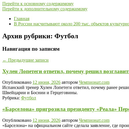
Перейти к основному содержимому
Перейти к дополнительному содержимому
Главная
В России насчитывают около 200 тыс. объектов культурн
Архив рубрики:
Футбол
Навигация по записям
←
Предыдущие записи
Хулен Лопетеги ответил, почему решил возглави
Опубликовано
12 июня, 2026
автором
Чемпионат.com
Испанский тренер Хулен Лопетеги ответил, почему ранее реши
Швейцарии и Боснии и Герцеговины.
Рубрика:
Футбол
«Барселона» пригрозила президенту «Реала» Пере
Опубликовано
12 июня, 2026
автором
Чемпионат.com
«Барселона» на официальном сайте сделала заявление, где про