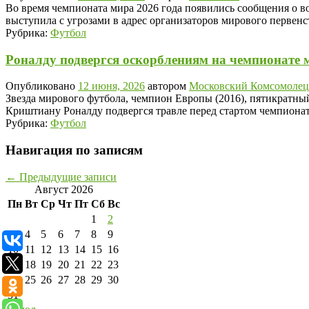
Во время чемпионата мира 2026 года появились сообщения о во
выступила с угрозами в адрес организаторов мирового перве
Рубрика:
Футбол
Роналду подвергся оскорблениям на чемпионате м
Опубликовано
12 июня, 2026
автором
Московский Комсомолец
Звезда мирового футбола, чемпион Европы (2016), пятикратны
Криштиану Роналду подвергся травле перед стартом чемпион
Рубрика:
Футбол
Навигация по записям
←
Предыдущие записи
Август 2026
Пн
Вт
Ср
Чт
Пт
Сб
Вс
1
2
3
4
5
6
7
8
9
10
11
12
13
14
15
16
17
18
19
20
21
22
23
24
25
26
27
28
29
30
31