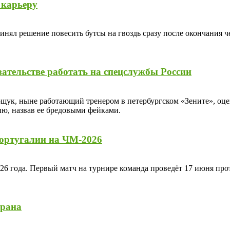
 карьеру
л решение повесить бутсы на гвоздь сразу после окончания че
зательстве работать на спецслужбы России
к, ныне работающий тренером в петербургском «Зените», оцени
ю, назвав ее бредовыми фейками.
Португалии на ЧМ-2026
026 года. Первый матч на турнире команда проведёт 17 июня пр
Ирана