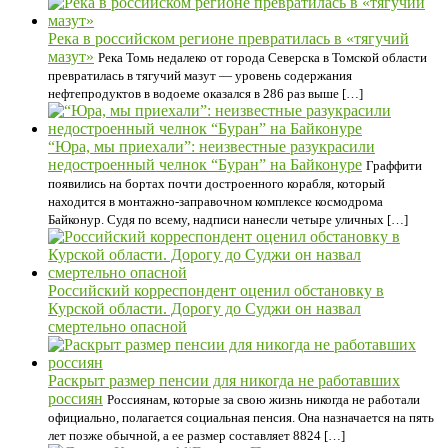
Река в российском регионе превратилась в «тягучий
мазут»
Река Томь недалеко от города Северска в Томской области
превратилась в тягучий мазут — уровень содержания
нефтепродуктов в водоеме оказался в 286 раз выше […]
“Юра, мы приехали”: неизвестные разукрасили
недостроенный челнок “Буран” на Байконуре
Граффити
появились на бортах почти достроенного корабля, который
находится в монтажно-заправочном комплексе космодрома
Байконур. Судя по всему, надписи нанесли четыре уличных […]
Российский корреспондент оценил обстановку в
Курской области. Дорогу до Суджи он назвал
смертельно опасной
Раскрыт размер пенсии для никогда не работавших
россиян
Россиянам, которые за свою жизнь никогда не работали
официально, полагается социальная пенсия. Она назначается на пять
лет позже обычной, а ее размер составляет 8824 […]