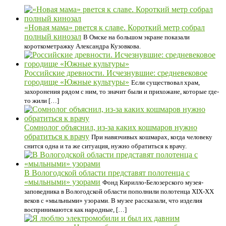
«Новая мама» рвется к славе. Короткий метр собрал
полный кинозал
В Омске на большом экране показали
короткометражку Александра Кузовкова.
Российские древности. Исчезнувшие: средневековое
городище «Южные культуры»
Если существовал храм,
захоронения рядом с ним, то значит были и прихожане, которые где-
то жили […]
Сомнолог объяснил, из-за каких кошмаров нужно
обратиться к врачу
При навязчивых кошмарах, когда человеку
снится одна и та же ситуация, нужно обратиться к врачу.
В Вологодской области представят полотенца с
«мыльными» узорами
Фонд Кирилло-Белозерского музея-
заповедника в Вологодской области пополнили полотенца XIX-XX
веков с «мыльными» узорами. В музее рассказали, что изделия
воспринимаются как народные, […]