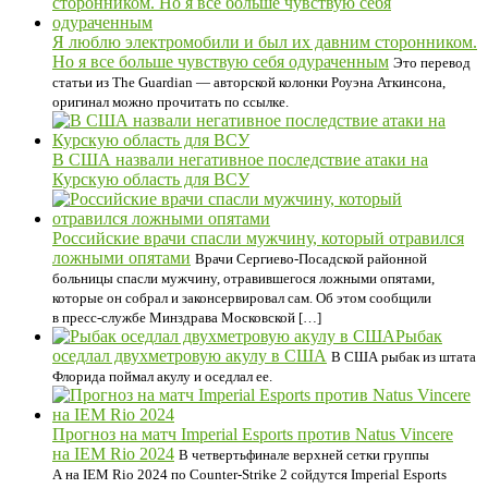
Я люблю электромобили и был их давним сторонником.
Но я все больше чувствую себя одураченным
Это перевод
статьи из The Guardian — авторской колонки Роуэна Аткинсона,
оригинал можно прочитать по ссылке.
В США назвали негативное последствие атаки на
Курскую область для ВСУ
Российские врачи спасли мужчину, который отравился
ложными опятами
Врачи Сергиево-Посадской районной
больницы спасли мужчину, отравившегося ложными опятами,
которые он собрал и законсервировал сам. Об этом сообщили
в пресс-службе Минздрава Московской […]
Рыбак
оседлал двухметровую акулу в США
В США рыбак из штата
Флорида поймал акулу и оседлал ее.
Прогноз на матч Imperial Esports против Natus Vincere
на IEM Rio 2024
В четвертьфинале верхней сетки группы
А на IEM Rio 2024 по Counter-Strike 2 сойдутся Imperial Esports