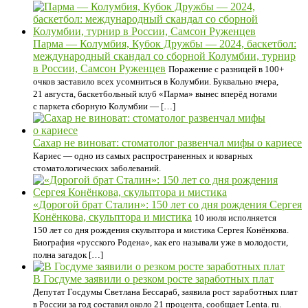
Парма — Колумбия, Кубок Дружбы — 2024, баскетбол:
международный скандал со сборной Колумбии, турнир
в России, Самсон Руженцев
Поражение с разницей в 100+
очков заставило всех усомниться в Колумбии. Буквально вчера,
21 августа, баскетбольный клуб «Парма» вынес вперёд ногами
с паркета сборную Колумбии — […]
Сахар не виноват: стоматолог развенчал мифы о кариесе
Кариес — одно из самых распространенных и коварных
стоматологических заболеваний.
«Дорогой брат Сталин»: 150 лет со дня рождения Сергея
Конёнкова, скульптора и мистика
10 июля исполняется
150 лет со дня рождения скульптора и мистика Сергея Конёнкова.
Биография «русского Родена», как его называли уже в молодости,
полна загадок […]
В Госдуме заявили о резком росте заработных плат
Депутат Госдумы Светлана Бессараб, заявила рост заработных плат
в России за год составил около 21 процента, сообщает Lenta. ru.