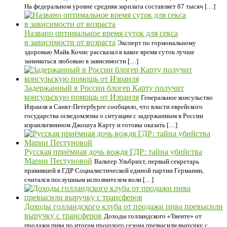
На федеральном уровне средняя зарплата составляет 87 тысяч […]
Названо оптимальное время суток для секса
в зависимости от возраста
Эксперт по гормональному
здоровью Майк Кочис рассказал в какое время суток лучше
заниматься любовью в зависимости […]
Задержанный в России блогер Карту получит
консульскую помощь от Израиля
Генеральное консульство
Израиля в Санкт-Петербурге сообщило, что власти еврейского
государства осведомлены о ситуации с задержанным в России
израильтянином Джошуа Карту и готовы оказать […]
Русская приёмная дочь вождя ГДР: тайна убийства
Марии Пестуновой
Вальтер Ульбрихт, первый секретарь
правившей в ГДР Социалистической единой партии Германии,
считался послушным исполнителем воли […]
Доходы голландского клуба от продажи пива превысили
выручку с трансферов
Доходы голландского «Твенте» от
продажи пива по итогам прошлого сезона превысили выручку с