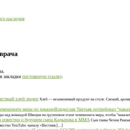
ого наследия
 врача
на.
 в закладки
постоянную ссылку
.
рствый хлеб: видео
Хлеб — незаменимый продукт на столе. Свежий, арома
Владислав Третьяк потребовал “нака
ды над командой Швеции на групповом этапе чемпионата мира, чтобы "наказат
о известно о будущем сына Кадырова в MMA
Сын главы Чечни Рамз
звестно YouTube -каналу «Вестник […]