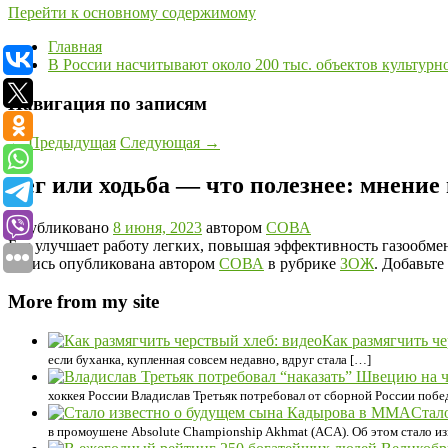
Перейти к основному содержимому
Главная
В России насчитывают около 200 тыс. объектов культурн
Навигация по записям
←
Предыдущая
Следующая
→
Бег или ходьба — что полезнее: мнение
Опубликовано
8 июня, 2023
автором
СОВА
Бег улучшает работу легких, повышая эффективность газообме
Запись опубликована автором
СОВА
в рубрике
ЗОЖ
. Добавьте
More from my site
Как размягчить че
если буханка, купленная совсем недавно, вдруг стала […]
хоккея России Владислав Третьяк потребовал от сборной России побе
Стал
в промоушене Absolute Championship Akhmat (ACA). Об этом стало и