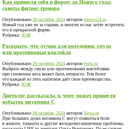
Как привести себя в форму до Нового года:
советы фитнес-тренера
Опубликовано
28 октября, 2024
автором
runews24.ru
Новый год уже не за горами, и многие из нас хотят встретить
его в прекрасной форме.
Рубрика:
ЗОЖ
Раскрыто, что лучше для похудения: смузи
или протеиновые коктейли
Опубликовано
28 октября, 2024
автором
Ferra.ru
Выбрать между смузи или протеиновыми коктейлями
при снижении веса может быть непросто. Тем более
что каждый из этих напитков даёт свои преимущества.
Рубрика:
ЗОЖ
Диетолог рассказала, к чему может привести
избыток витамина C
Опубликовано
28 октября, 2024
автором
News.ru
При больших дозах витамина C могут появиться боли
в животе, тошнота и другие желудочно-кишечные проблемы,
рассказала LIFE.ru диетолог Ольга Чунтонова. По ее словам,