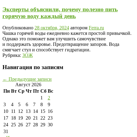
Эксперты объяснили, почему полезно пить
горячую воду каждый день
Опубликовано
28 октября, 2024
автором
Ferra.ru
Чашка горячей воды ежедневно кажется простой привычкой.
Однако это поможет вам улучшить самочувствие
и поддержать здоровье. Предотвращение запоров. Вода
смягчает стул и способствует гидратации.
Рубрика:
ЗОЖ
Навигация по записям
←
Предыдущие записи
Август 2026
Пн
Вт
Ср
Чт
Пт
Сб
Вс
1
2
3
4
5
6
7
8
9
10
11
12
13
14
15
16
17
18
19
20
21
22
23
24
25
26
27
28
29
30
31