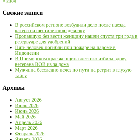
« Июл
Свежие записи
В российском регионе возбудили дело после наезда
катера на шестилетнюю девочку
Пропавшую без вести женщину нашли спустя три года в
резервуаре для удобрений
Пять человек погибли при пожаре на пароме в
Индонезии
В Приморском крае женщина жестоко избила вдову
ветерана ВОВ из-за дома
Мужчина бесследно исчез по пути на ретрит в глухую
тайгу
Архивы
Август 2026
Июль 2026
Июнь 2026
Май 2026
Апрель 2026
Март 2026
Февраль 2026
Январь 2026