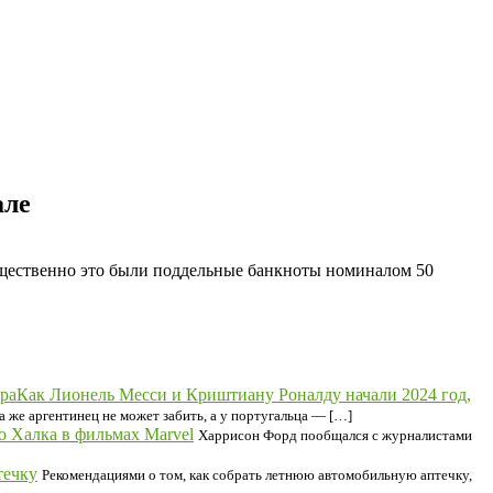
але
ущественно это были поддельные банкноты номиналом 50
Как Лионель Месси и Криштиану Роналду начали 2024 год,
 же аргентинец не может забить, а у португальца — […]
о Халка в фильмах Marvel
Харрисон Форд пообщался с журналистами
течку
Рекомендациями о том, как собрать летнюю автомобильную аптечку,