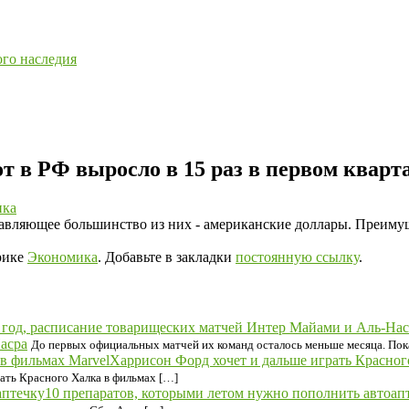
ого наследия
в РФ выросло в 15 раз в первом кварт
ика
одавляющее большинство из них - американские доллары. Преим
рике
Экономика
. Добавьте в закладки
постоянную ссылку
.
асра
До первых официальных матчей их команд осталось меньше месяца. Пока
Харрисон Форд хочет и дальше играть Красног
грать Красного Халка в фильмах […]
10 препаратов, которыми летом нужно пополнить автоап