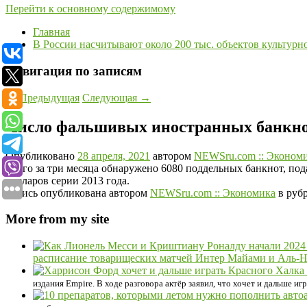
Перейти к основному содержимому
Главная
В России насчитывают около 200 тыс. объектов культурн
Навигация по записям
←
Предыдущая
Следующая
→
Число фальшивых иностранных банкнот 
Опубликовано
28 апреля, 2021
автором
NEWSru.com :: Эконом
Всего за три месяца обнаружено 6080 поддельных банкнот, п
долларов серии 2013 года.
Запись опубликована автором
NEWSru.com :: Экономика
в руб
More from my site
расписание товарищеских матчей Интер Майами и Аль-Н
издания Empire. В ходе разговора актёр заявил, что хочет и дальше и