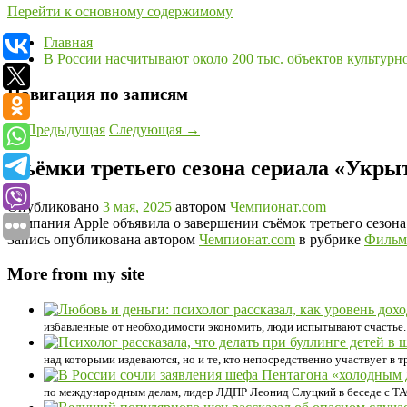
Перейти к основному содержимому
Главная
В России насчитывают около 200 тыс. объектов культурн
Навигация по записям
←
Предыдущая
Следующая
→
Cъёмки третьего сезона сериала «Укр
Опубликовано
3 мая, 2025
автором
Чемпионат.com
Компания Apple объявила о завершении съёмок третьего сезона
Запись опубликована автором
Чемпионат.com
в рубрике
Фильм
More from my site
избавленные от необходимости экономить, люди испытывают счастье.
над которыми издеваются, но и те, кто непосредственно участвует в тр
по международным делам, лидер ЛДПР Леонид Слуцкий в беседе с ТА