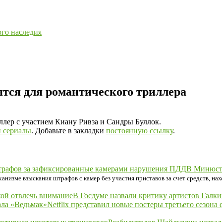
ого наследия
ятся для романтического триллера
лер с участием Киану Ривза и Сандры Буллок.
 сериалы
. Добавьте в закладки
постоянную ссылку
.
В Минюсте
ханизме взыскания штрафов с камер без участия приставов за счет средств, н
В Госдуме назвали критику артистов Галк
Netflix представил новые постеры третьего сезона