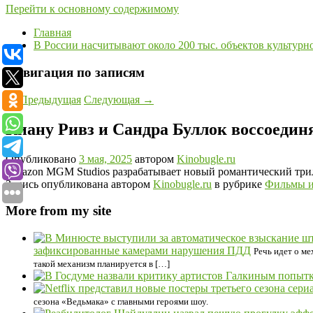
Перейти к основному содержимому
Главная
В России насчитывают около 200 тыс. объектов культурн
Навигация по записям
←
Предыдущая
Следующая
→
Киану Ривз и Сандра Буллок воссоедин
Опубликовано
3 мая, 2025
автором
Kinobugle.ru
Amazon MGM Studios разрабатывает новый романтический трил
Запись опубликована автором
Kinobugle.ru
в рубрике
Фильмы и
More from my site
зафиксированные камерами нарушения ПДД
Речь идет о ме
такой механизм планируется в […]
сезона «Ведьмака» с главными героями шоу.