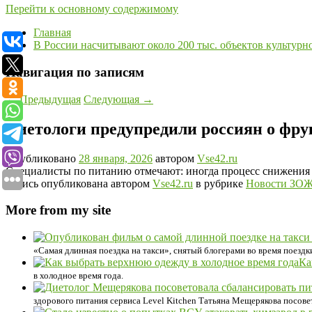
Перейти к основному содержимому
Главная
В России насчитывают около 200 тыс. объектов культурн
Навигация по записям
←
Предыдущая
Следующая
→
Диетологи предупредили россиян о фру
Опубликовано
28 января, 2026
автором
Vse42.ru
Специалисты по питанию отмечают: иногда процесс снижения в
Запись опубликована автором
Vse42.ru
в рубрике
Новости ЗО
More from my site
«Самая длинная поездка на такси», снятый блогерами во время поездк
Ка
в холодное время года.
здорового питания сервиса Level Kitchen Татьяна Мещерякова посове