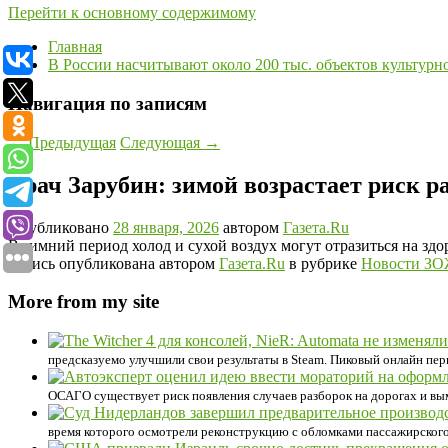
Перейти к основному содержимому
Главная
В России насчитывают около 200 тыс. объектов культурн
Навигация по записям
←
Предыдущая
Следующая
→
Врач Зарубин: зимой возрастает риск р
Опубликовано
28 января, 2026
автором
Газета.Ru
В зимний период холод и сухой воздух могут отразиться на здо
Запись опубликована автором
Газета.Ru
в рубрике
Новости З
More from my site
предсказуемо улучшили свои результаты в Steam. Пиковый онлайн перв
ОСАГО существует риск появления случаев разборок на дорогах и вым
время которого осмотрели реконструкцию с обломками пассажирского 