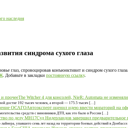
ого наследия
азвития синдрома сухого глаза
ровье глаз, спровоцировав конъюнктивит и синдром сухого глаза
ОЖ
. Добавьте в закладки
постоянную ссылку
.
The Witcher 4 для консолей, NieR: Automata не изменяли
ой достиг 192 тысяч человек, а второй — 175.5 тысяч […]
Автоэксперт оценил идею ввести мораторий на 
огательства средств с виновников ДТП, как это было в России […]
Cуд Нидерландов завершил предварительное 
лайнера, упавшего семь лет назад на территории боевых действий в Донбассе