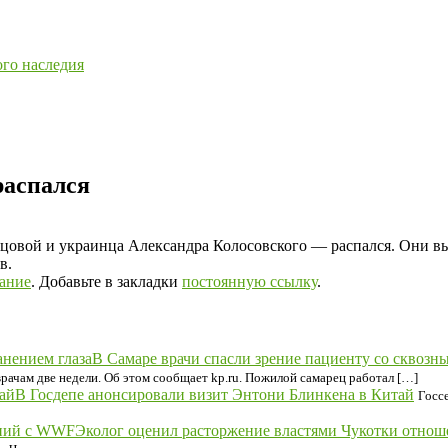
ого наследия
распался
цовой и украинца Александра Колосовского — распался. Они в
в.
ание
. Добавьте в закладки
постоянную ссылку
.
В Самаре врачи спасли зрение пациенту со сквозн
врачам две недели. Об этом сообщает kp.ru. Пожилой самарец работал […]
В Госдепе анонсировали визит Энтони Блинкена в Китай
Госс
Эколог оценил расторжение властями Чукотки отно