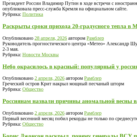
Президент России Владимир Путин в ходе встречи с иностран
опубликовала пресс-служба Кремля на официальном сайте.
Рубрика:
Политика
Раскрыты сроки прихода 20-градусного тепла в 
Опубликовано
28 апреля, 2026
автором
Рамблер
Руководитель прогностического центра «Метео» Александр Шува
2-3 мая.
Рубрика:
Новости Москвы
Небо окрасилось в красный: популярный у росси
Опубликовано
2 апреля, 2026
автором
Рамблер
Греческий остров Крит накрыл мощный песчаный шторм
Рубрика:
Общество
Россиянам назвали причины аномальной весны в 
Опубликовано
2 апреля, 2026
автором
Рамблер
Первый весенний месяц побил рекорды не только по среднесут
Рубрика:
Общество
Борис Джонсон раскрыл, почему генералы ВСУ 