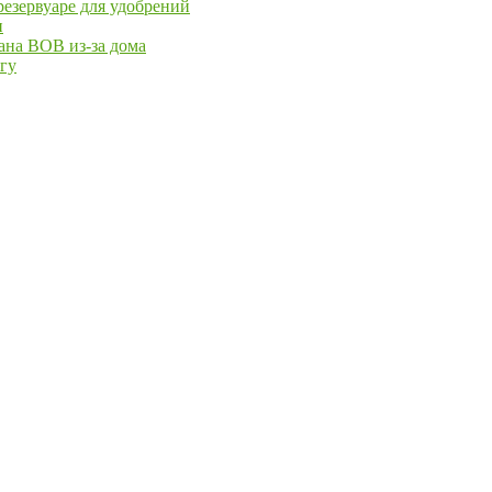
езервуаре для удобрений
и
ана ВОВ из-за дома
йгу