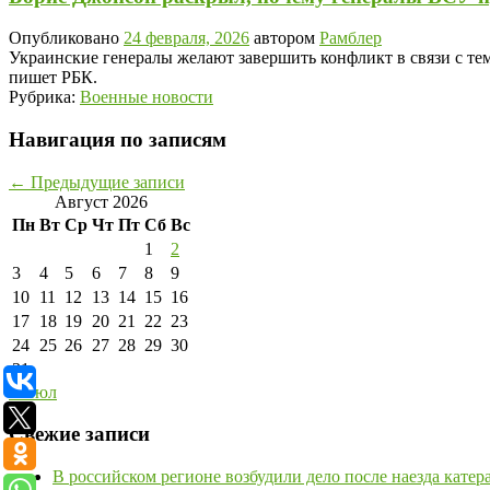
Опубликовано
24 февраля, 2026
автором
Рамблер
Украинские генералы желают завершить конфликт в связи с т
пишет РБК.
Рубрика:
Военные новости
Навигация по записям
←
Предыдущие записи
Август 2026
Пн
Вт
Ср
Чт
Пт
Сб
Вс
1
2
3
4
5
6
7
8
9
10
11
12
13
14
15
16
17
18
19
20
21
22
23
24
25
26
27
28
29
30
31
« Июл
Свежие записи
В российском регионе возбудили дело после наезда кате