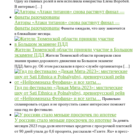
Одну из главных ролей в нем исполнила юмористка Елена Воробей.
В интервью […]
Авторы «Атаки титанов» снова растянут финал —
фанаты разочарованы
Фанаты ожидали, что шоу закончится
в ближайшие месяцы.
Жители Тюменской области приняли участие в Большом
экзамене ПДД
Жители Тюменской области проверили свои
знания правил дорожного движения на Большом экзамене
ПДД Авто.ру. Об этом рассказали в пресс-службе организатора […]
Гид по фестивалю «Дикая Мята-2023»: мистические
шоу от Sati Ethnica и Polnalyubvi, древнерусский рейв
от «Нейромонаха Феофана» и все хиты…
Правильно
спланировать отдых и не пропустить самое интересное поможет
наш гид по фестивалю.
У россиян стало меньше просрочек по ипотеке
За девять
месяцев 2023 года доля ипотечных кредитов с просрочкой платежей
от 90 дней упала до 0,6 процента, рассказали «Газете. Ru» в пресс-