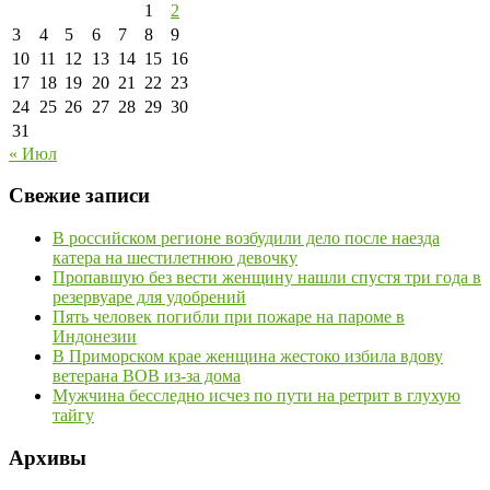
1
2
3
4
5
6
7
8
9
10
11
12
13
14
15
16
17
18
19
20
21
22
23
24
25
26
27
28
29
30
31
« Июл
Свежие записи
В российском регионе возбудили дело после наезда
катера на шестилетнюю девочку
Пропавшую без вести женщину нашли спустя три года в
резервуаре для удобрений
Пять человек погибли при пожаре на пароме в
Индонезии
В Приморском крае женщина жестоко избила вдову
ветерана ВОВ из-за дома
Мужчина бесследно исчез по пути на ретрит в глухую
тайгу
Архивы