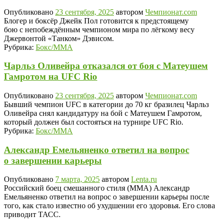
Опубликовано
23 сентября, 2025
автором
Чемпионат.com
Блогер и боксёр Джейк Пол готовится к предстоящему
бою с непобеждённым чемпионом мира по лёгкому весу
Джервонтой «Танком» Дэвисом.
Рубрика:
Бокс/MMA
Чарльз Оливейра отказался от боя с Матеушем
Гамротом на UFC Rio
Опубликовано
23 сентября, 2025
автором
Чемпионат.com
Бывший чемпион UFC в категории до 70 кг бразилец Чарльз
Оливейра снял кандидатуру на бой с Матеушем Гамротом,
который должен был состояться на турнире UFC Rio.
Рубрика:
Бокс/MMA
Александр Емельяненко ответил на вопрос
о завершении карьеры
Опубликовано
7 марта, 2025
автором
Lenta.ru
Российский боец смешанного стиля (ММА) Александр
Емельяненко ответил на вопрос о завершении карьеры после
того, как стало известно об ухудшении его здоровья. Его слова
приводит ТАСС.