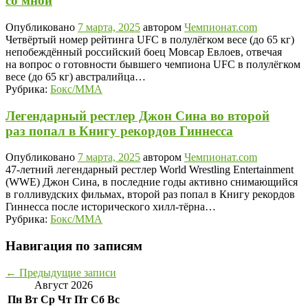
со мной
Опубликовано
7 марта, 2025
автором
Чемпионат.com
Четвёртый номер рейтинга UFC в полулёгком весе (до 65 кг)
непобеждённый российский боец Мовсар Евлоев, отвечая
на вопрос о готовности бывшего чемпиона UFC в полулёгком
весе (до 65 кг) австралийца…
Рубрика:
Бокс/MMA
Легендарный рестлер Джон Сина во второй
раз попал в Книгу рекордов Гиннесса
Опубликовано
7 марта, 2025
автором
Чемпионат.com
47-летний легендарный рестлер World Wrestling Entertainment
(WWE) Джон Сина, в последние годы активно снимающийся
в голливудских фильмах, второй раз попал в Книгу рекордов
Гиннесса после исторического хилл-тёрна…
Рубрика:
Бокс/MMA
Навигация по записям
←
Предыдущие записи
Август 2026
Пн
Вт
Ср
Чт
Пт
Сб
Вс