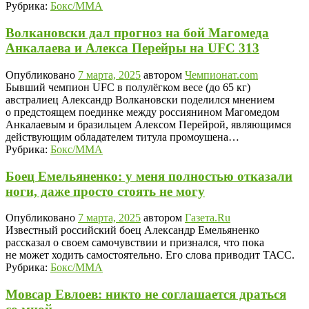
Рубрика:
Бокс/MMA
Волкановски дал прогноз на бой Магомеда
Анкалаева и Алекса Перейры на UFC 313
Опубликовано
7 марта, 2025
автором
Чемпионат.com
Бывший чемпион UFC в полулёгком весе (до 65 кг)
австралиец Александр Волкановски поделился мнением
о предстоящем поединке между россиянином Магомедом
Анкалаевым и бразильцем Алексом Перейрой, являющимся
действующим обладателем титула промоушена…
Рубрика:
Бокс/MMA
Боец Емельяненко: у меня полностью отказали
ноги, даже просто стоять не могу
Опубликовано
7 марта, 2025
автором
Газета.Ru
Известный российский боец Александр Емельяненко
рассказал о своем самочувствии и признался, что пока
не может ходить самостоятельно. Его слова приводит ТАСС.
Рубрика:
Бокс/MMA
Мовсар Евлоев: никто не соглашается драться