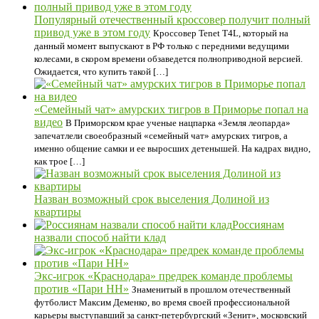
Популярный отечественный кроссовер получит полный
привод уже в этом году
Кроссовер Tenet T4L, который на
данный момент выпускают в РФ только с передними ведущими
колесами, в скором времени обзаведется полноприводной версией.
Ожидается, что купить такой […]
«Семейный чат» амурских тигров в Приморье попал на
видео
В Приморском крае ученые нацпарка «Земля леопарда»
запечатлели своеобразный «семейный чат» амурских тигров, а
именно общение самки и ее выросших детенышей. На кадрах видно,
как трое […]
Назван возможный срок выселения Долиной из
квартиры
Россиянам
назвали способ найти клад
Экс-игрок «Краснодара» предрек команде проблемы
против «Пари НН»
Знаменитый в прошлом отечественный
футболист Максим Деменко, во время своей профессиональной
карьеры выступавший за санкт-петербургский «Зенит», московский