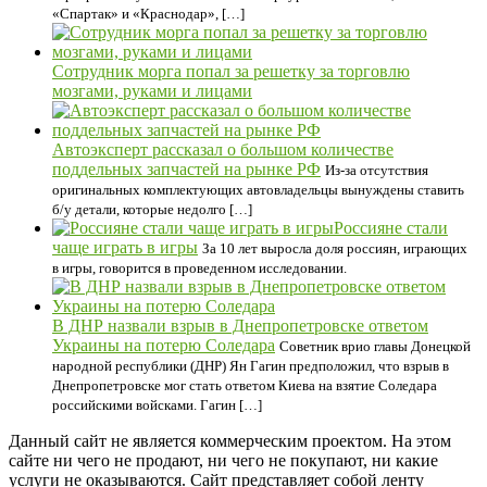
«Спартак» и «Краснодар», […]
Сотрудник морга попал за решетку за торговлю
мозгами, руками и лицами
Автоэксперт рассказал о большом количестве
поддельных запчастей на рынке РФ
Из-за отсутствия
оригинальных комплектующих автовладельцы вынуждены ставить
б/у детали, которые недолго […]
Россияне стали
чаще играть в игры
За 10 лет выросла доля россиян, играющих
в игры, говорится в проведенном исследовании.
В ДНР назвали взрыв в Днепропетровске ответом
Украины на потерю Соледара
Советник врио главы Донецкой
народной республики (ДНР) Ян Гагин предположил, что взрыв в
Днепропетровске мог стать ответом Киева на взятие Соледара
российскими войсками. Гагин […]
Данный сайт не является коммерческим проектом. На этом
сайте ни чего не продают, ни чего не покупают, ни какие
услуги не оказываются. Сайт представляет собой ленту