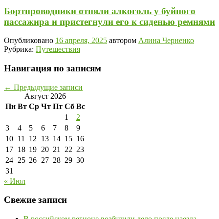
Бортпроводники отняли алкоголь у буйного
пассажира и пристегнули его к сиденью ремнями
Опубликовано
16 апреля, 2025
автором
Алина Черненко
Рубрика:
Путешествия
Навигация по записям
←
Предыдущие записи
Август 2026
Пн
Вт
Ср
Чт
Пт
Сб
Вс
1
2
3
4
5
6
7
8
9
10
11
12
13
14
15
16
17
18
19
20
21
22
23
24
25
26
27
28
29
30
31
« Июл
Свежие записи
В российском регионе возбудили дело после наезда