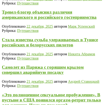
Рубрика:
Путешествия
Тревел-блогер объяснил различия
американского и российского гостеприимства
Опубликовано
22 декабря, 2025
автором
Марк Успенский
Рубрика:
Путешествия
Стала известна судьба удерживаемых в Тунисе
российских и белорусских пилотов
Опубликовано
21 декабря, 2025
автором
Никита Абрамов
Рубрика:
Путешествия
Самолет из Парижа с горящим крылом
совершил аварийную посадку
Опубликовано
21 декабря, 2025
автором
Андрей Ставицкий
Рубрика:
Путешествия
«Это полноценное сексуальное пробуждение». В
пустыне в США появился оргазм-ретрит только