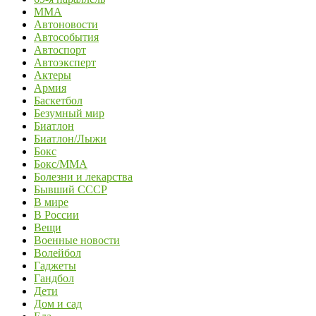
MMA
Автоновости
Автособытия
Автоспорт
Автоэксперт
Актеры
Армия
Баскетбол
Безумный мир
Биатлон
Биатлон/Лыжи
Бокс
Бокс/MMA
Болезни и лекарства
Бывший СССР
В мире
В России
Вещи
Военные новости
Волейбол
Гаджеты
Гандбол
Дети
Дом и сад