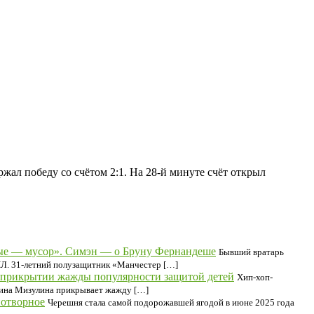
жал победу со счётом 2:1. На 28-й минуте счёт открыл
ьные — мусор». Симэн — о Бруну Фернандеше
Бывший вратарь
ПЛ. 31-летний полузащитник «Манчестер […]
прикрытии жажды популярности защитой детей
Хип-хоп-
ерина Мизулина прикрывает жажду […]
нотворное
Черешня стала самой подорожавшей ягодой в июне 2025 года