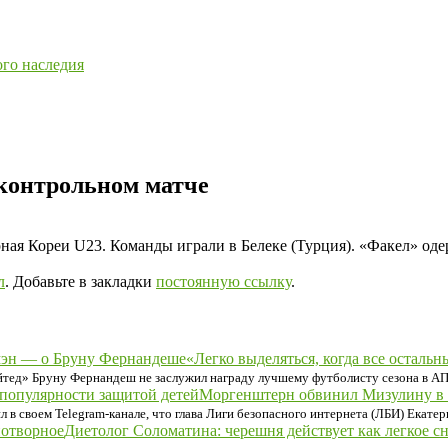
ого наследия
 контрольном матче
ая Кореи U23. Команды играли в Белеке (Турция). «Факел» одер
л
. Добавьте в закладки
постоянную ссылку
.
«Легко выделяться, когда все остал
тед» Бруну Фернандеш не заслужил награду лучшему футболисту сезона в А
Моргенштерн обвинил Мизулину в 
л в своем Telegram-канале, что глава Лиги безопасного интернета (ЛБИ) Екат
Диетолог Соломатина: черешня действует как легкое с