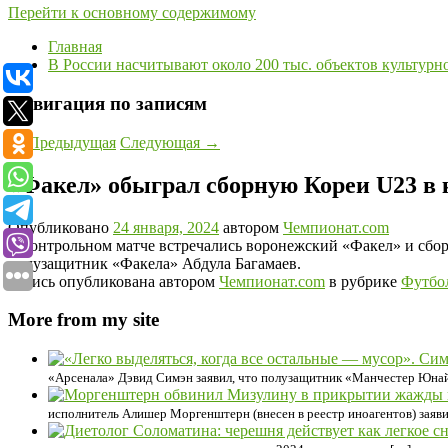
Перейти к основному содержимому
Главная
В России насчитывают около 200 тыс. объектов культурн
Навигация по записям
←
Предыдущая
Следующая
→
«Факел» обыграл сборную Кореи U23 в
Опубликовано
24 января, 2024
автором
Чемпионат.com
В контрольном матче встречались воронежский «Факел» и сборн
полузащитник «Факела» Абдула Багамаев.
Запись опубликована автором
Чемпионат.com
в рубрике
Футбо
More from my site
«Арсенала» Дэвид Симэн заявил, что полузащитник «Манчестер Юнай
исполнитель Алишер Моргенштерн (внесен в реестр иноагентов) заяви