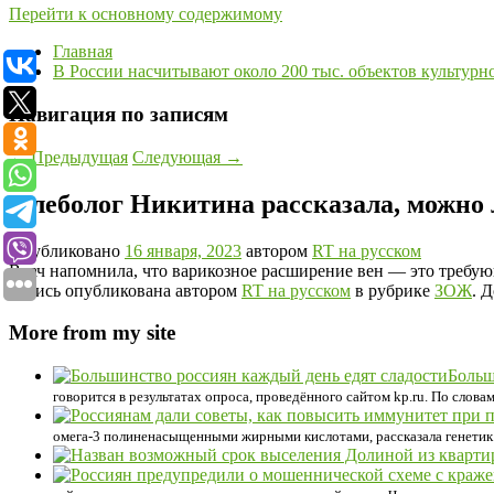
Перейти к основному содержимому
Главная
В России насчитывают около 200 тыс. объектов культурн
Навигация по записям
←
Предыдущая
Следующая
→
Флеболог Никитина рассказала, можно 
Опубликовано
16 января, 2023
автором
RT на русском
Врач напомнила, что варикозное расширение вен — это требую
Запись опубликована автором
RT на русском
в рубрике
ЗОЖ
. 
More from my site
Больш
говорится в результатах опроса, проведённого сайтом kp.ru. По слова
омега-3 полиненасыщенными жирными кислотами, рассказала генетик