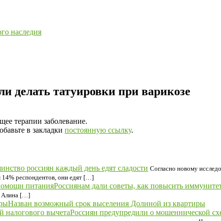
ого наследия
ли делать татуировки при варикозе
щее терапии заболевание.
Добавьте в закладки
постоянную ссылку
.
инство россиян каждый день едят сладости
Согласно новому исследо
м 14% респондентов, они едят […]
Россиянам дали советы, как повысить иммуните
 Алина […]
Назван возможный срок выселения Долиной из квартиры
Россиян предупредили о мошеннической схе