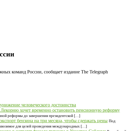
ссии
ных команд России, сообщает издание The Telegraph
унижение человеческого достоинства
 Лекорню хочет временно остановить пенсионную реформу
нной реформы до завершения президентской […]
экспорт бензина на три месяца, чтобы сдержать цены
Под
 вывозимое для целей проведения международных […]