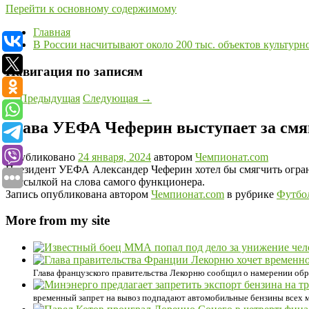
Перейти к основному содержимому
Главная
В России насчитывают около 200 тыс. объектов культурн
Навигация по записям
←
Предыдущая
Следующая
→
Глава УЕФА Чеферин выступает за смя
Опубликовано
24 января, 2024
автором
Чемпионат.com
Президент УЕФА Александер Чеферин хотел бы смягчить огран
со ссылкой на слова самого функционера.
Запись опубликована автором
Чемпионат.com
в рубрике
Футбо
More from my site
Глава французского правительства Лекорню сообщил о намерении об
временный запрет на вывоз подпадают автомобильные бензины всех м