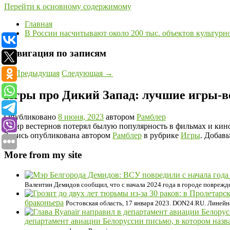
Перейти к основному содержимому
Главная
В России насчитывают около 200 тыс. объектов культурн
Навигация по записям
←
Предыдущая
Следующая
→
Игры про Дикий Запад: лучшие игры-в
Опубликовано
8 июня, 2023
автором
Рамблер
Жанр вестернов потерял былую популярность в фильмах и кино
Запись опубликована автором
Рамблер
в рубрике
Игры
. Добавь
More from my site
Валентин Демидов сообщил, что с начала 2024 года в городе поврежд
браконьера
Ростовская область, 17 января 2023. DON24.RU. Линейн
департамент авиации Белоруссии письмо, в котором наз