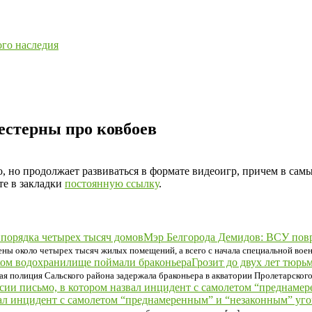
ого наследия
естерны про ковбоев
, но продолжает развиваться в формате видеоигр, причем в сам
те в закладки
постоянную ссылку
.
Мэр Белгорода Демидов: ВСУ повр
ены около четырех тысяч жилых помещений, а всего с начала специальной во
Грозит до двух лет тюрь
ая полиция Сальского района задержала браконьера в акватории Пролетарског
вал инцидент с самолетом “преднамеренным” и “незаконным” уг