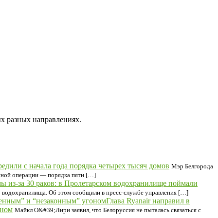
ых разных направлениях.
едили с начала года порядка четырех тысяч домов
Мэр Белгорода
енной операции — порядка пяти […]
мы из-за 30 раков: в Пролетарском водохранилище поймали
о водохранилища. Об этом сообщили в пресс-службе управления […]
Глава Ryanair направил в
оном
Майкл О&#39;Лири заявил, что Белоруссия не пыталась связаться с