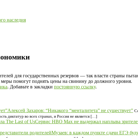
ого наследия
кономики
ителей для государственных резервов — так власти страны пыта
 меры помогут поднять цены на свинину до должного уровня.
ика
. Добавьте в закладки
постоянную ссылку
.
Алексей Захаров: “Никакого “менталитета” не существует”
С
ь диктатур во всех странах, и Россия не является […]
Сервис HBO Max не выдержал наплыва зрителей 
Музаев: в каждом пункте сдачи ЕГЭ буд