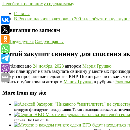
Перейти к основному содержимому
Главная
В России насчитывают около 200 тыс. объектов культурн
Навигация по записям
←
Предыдущая
Следующая
→
Китай закупит свинину для спасения э
Опубликовано
24 ноября, 2023
автором
Мария Грушко
Китай планирует начать закупать свинину у местных производ
займутся профильные ведомства КНР. Пекин рассчитывает, что
Запись опубликована автором
Мария Грушко
в рубрике
Эконом
More from my site
которую фиксируют исследования. Такая эволюция снижает легитимност
сериал The Last of Us.