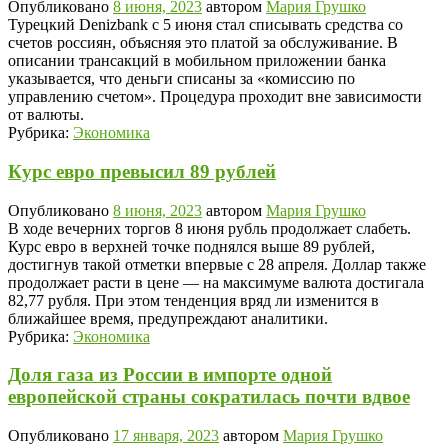
Опубликовано
8 июня, 2023
автором
Мария Грушко
Турецкий Denizbank с 5 июня стал списывать средства со
счетов россиян, объясняя это платой за обслуживание. В
описании трансакций в мобильном приложении банка
указывается, что деньги списаны за «комиссию по
управлению счетом». Процедура проходит вне зависимости
от валюты.
Рубрика:
Экономика
Курс евро превысил 89 рублей
Опубликовано
8 июня, 2023
автором
Мария Грушко
В ходе вечерних торгов 8 июня рубль продолжает слабеть.
Курс евро в верхней точке поднялся выше 89 рублей,
достигнув такой отметки впервые с 28 апреля. Доллар также
продолжает расти в цене — на максимуме валюта достигала
82,77 рубля. При этом тенденция вряд ли изменится в
ближайшее время, предупреждают аналитики.
Рубрика:
Экономика
Доля газа из России в импорте одной
европейской страны сократилась почти вдвое
Опубликовано
17 января, 2023
автором
Мария Грушко