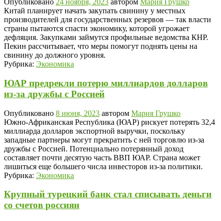
Опубликовано
24 ноября, 2023
автором
Мария Грушко
Китай планирует начать закупать свинину у местных
производителей для государственных резервов — так власти
страны пытаются спасти экономику, которой угрожает
дефляция. Закупками займутся профильные ведомства КНР.
Пекин рассчитывает, что меры помогут поднять цены на
свинину до должного уровня.
Рубрика:
Экономика
ЮАР предрекли потерю миллиардов долларов
из-за дружбы с Россией
Опубликовано
8 июня, 2023
автором
Мария Грушко
Южно-Африканская Республика (ЮАР) рискует потерять 32,4
миллиарда долларов экспортной выручки, поскольку
западные партнеры могут прекратить с ней торговлю из-за
дружбы с Россией. Потенциально потерянный доход
составляет почти десятую часть ВВП ЮАР. Страна может
лишиться еще большего числа инвесторов из-за политики.
Рубрика:
Экономика
Крупный турецкий банк стал списывать деньги
со счетов россиян