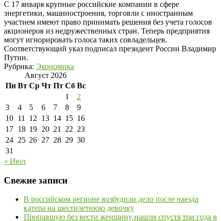
С 17 января крупные российские компании в сфере
энергетики, машиностроения, торговли с иностранным
участием имеют право принимать решения без учета голосов
акционеров из недружественных стран. Теперь предприятия
могут игнорировать голоса таких совладельцев.
Соответствующий указ подписал президент России Владимир
Путин.
Рубрика:
Экономика
Август 2026
Пн
Вт
Ср
Чт
Пт
Сб
Вс
1
2
3
4
5
6
7
8
9
10
11
12
13
14
15
16
17
18
19
20
21
22
23
24
25
26
27
28
29
30
31
« Июл
Свежие записи
В российском регионе возбудили дело после наезда
катера на шестилетнюю девочку
Пропавшую без вести женщину нашли спустя три года в