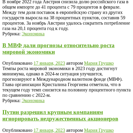
В ноябре 2022 года Австрия снизила долю российского газа в
общем импорте до 41 процента с 79 процентов в феврале.
Между тем доля поставок в европейскую страну из других
государств выросла на 38 процентных пунктов, составив 59
процентов. За ноябрь Австрии удалось сократить потребление
газа на 20,1 процента год к году.
Рубрика:
Экономика
В МВФ дали прогнозы относительно роста
мировой экономики
Опубликовано
17 января, 2023
автором
Мария Грушко
Темпы роста мировой экономики в 2023 году достигнут
минимума, однако в 2024-м ситуация улучшится,
прогнозируют в Международном валютном фонде (МВФ).
Глава организации Кристалина Георгиева отметила, что в
текущем году темп снизится на половину процентного пункта
по сравнению с 2022-м.
Рубрика:
Экономика
Путин разрешил крупным компаниям
игнорировать недружественных акционеров
Опубликовано
17 января, 2023
автором
Мария Грушко