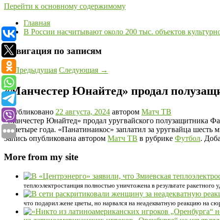
Перейти к основному содержимому
Главная
В России насчитывают около 200 тыс. объектов культурн
Навигация по записям
←
Предыдущая
Следующая
→
«Манчестер Юнайтед» продал полузащ
Опубликовано
22 августа, 2024
автором
Матч ТВ
«Манчестер Юнайтед» продал уругвайского полузащитника Фак
на четыре года. «Панатинаикос» заплатил за уругвайца шесть 
Запись опубликована автором
Матч ТВ
в рубрике
Футбол
. Доб
More from my site
теплоэлектростанция полностью уничтожена в результате ракетного у
что подарил жене цветы, но нарвался на неадекватную реакцию на сю