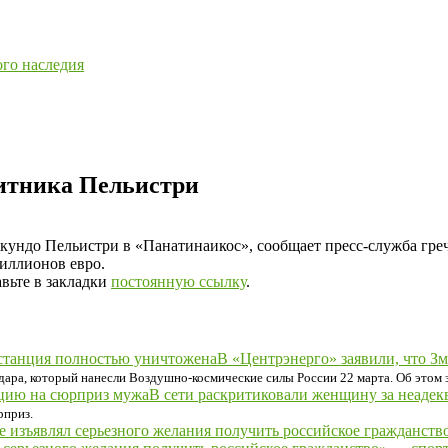
ого наследия
итника Пельистри
ундо Пельистри в «Панатинаикос», сообщает пресс‑служба греч
миллионов евро.
авьте в закладки
постоянную ссылку
.
В «Центрэнерго» заявили, что З
дара, который нанесли Воздушно-космические силы России 22 марта. Об этом 
В сети раскритиковали женщину за неаде
рприз.