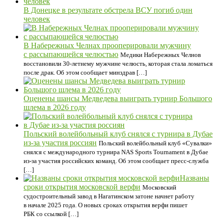
В Донецке в результате обстрела ВСУ погиб один
человек
В Набережных Челнах прооперировали мужчину
с рассыпающейся челюстью
Медики Набережных Челнов
восстановили 30-летнему мужчине челюсть, которая стала ломаться
после драк. Об этом сообщает минздрав […]
Оценены шансы Медведева выиграть турнир Большого
шлема в 2026 году
Польский волейбольный клуб снялся с турнира в Дубае
из-за участия россиян
Польский волейбольный клуб «Сувалки»
снялся с международного турнира NAS Sports Tournament в Дубае
из-за участия российских команд. Об этом сообщает пресс-служба
[…]
Названы
сроки открытия московской верфи
Московский
судостроительный завод в Нагатинском затоне начнет работу
в начале 2025 года. О новых сроках открытия верфи пишет
РБК со ссылкой […]