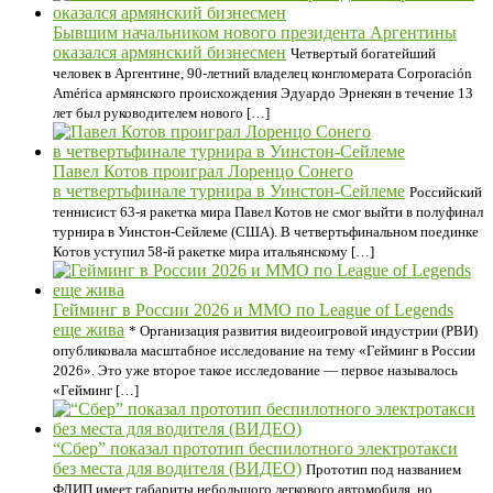
Бывшим начальником нового президента Аргентины
оказался армянский бизнесмен
Четвертый богатейший
человек в Аргентине, 90-летний владелец конгломерата Corporación
América армянского происхождения Эдуардо Эрнекян в течение 13
лет был руководителем нового […]
Павел Котов проиграл Лоренцо Сонего
в четвертьфинале турнира в Уинстон-Сейлеме
Российский
теннисист 63-я ракетка мира Павел Котов не смог выйти в полуфинал
турнира в Уинстон-Сейлеме (США). В четвертьфинальном поединке
Котов уступил 58-й ракетке мира итальянскому […]
Гейминг в России 2026 и ММО по League of Legends
еще жива
* Организация развития видеоигровой индустрии (РВИ)
опубликовала масштабное исследование на тему «Гейминг в России
2026». Это уже второе такое исследование — первое называлось
«Гейминг […]
“Сбер” показал прототип беспилотного электротакси
без места для водителя (ВИДЕО)
Прототип под названием
ФЛИП имеет габариты небольшого легкового автомобиля, но